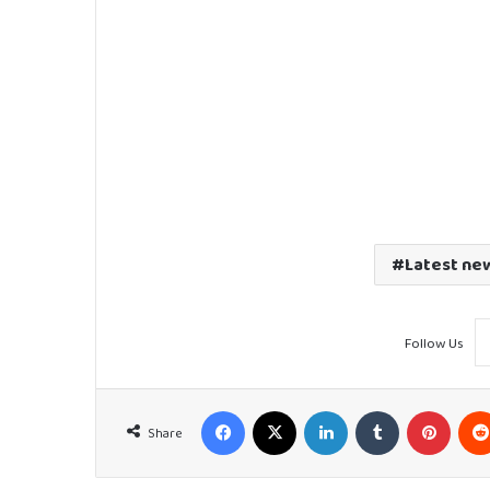
Latest ne
Follow Us
Facebook
X
LinkedIn
Tumblr
Pinter
Share