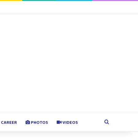
agram
Google Play
Search for
CAREER
PHOTOS
VIDEOS