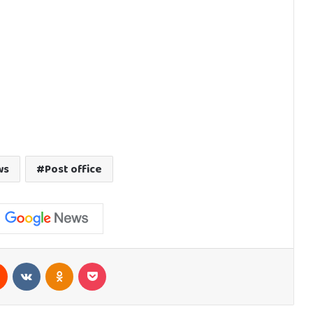
ws
Post office
est
Reddit
VKontakte
Odnoklassniki
Pocket