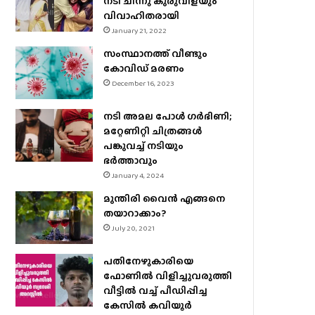
നടി ചിന്നു കുരുവിളയും
വിവാഹിതരായി
January 21, 2022
സംസ്ഥാനത്ത് വീണ്ടും
കോവിഡ് മരണം
December 16, 2023
നടി അമല പോൾ ​ഗർഭിണി;
മറ്റേണിറ്റി ചിത്രങ്ങള്‍
പങ്കുവച്ച് നടിയും
ഭർത്താവും
January 4, 2024
മുന്തിരി വൈന്‍ എങ്ങനെ
തയാറാക്കാം?
July 20, 2021
പതിനേഴുകാരിയെ
ഫോണിൽ വിളിച്ചുവരുത്തി
വീട്ടിൽ വച്ച് പീഡിപ്പിച്ച
കേസിൽ കവിയൂർ