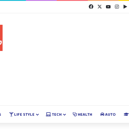
Facebook
X
YouTube
Inst
S
LIFE STYLE
TECH
HEALTH
AUTO