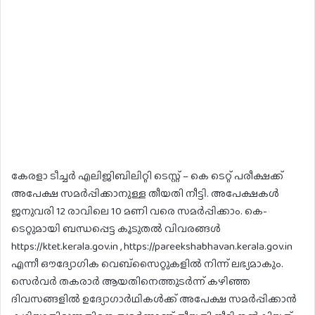
കേരളാ ടീച്ചർ എലിജിബിലിറ്റി ടെസ്റ്റ് – കെ ടെറ്റ് പരീക്ഷക്ക്
അപേക്ഷ സമർപ്പിക്കാനുള്ള തീയതി നീട്ടി. അപേക്ഷകൾ
ജനുവരി 12 രാവിലെ 10 മണി വരെ സമർപ്പിക്കാം. കെ-
ടെറ്റുമായി ബന്ധപ്പെട്ട കൂടുതൽ വിവരങ്ങൾ
https://ktet.kerala.gov.in , https://pareekshabhavan.kerala.gov.in
എന്നീ ഔദ്യോഗിക വെബ്‌സൈറ്റുകളിൽ നിന്ന് ലഭ്യമാകും.
സെർവർ തകരാർ ആയതിനെത്തുടർന്ന് കഴിഞ്ഞ
ദിവസങ്ങളിൽ ഉദ്യോഗാർഥികൾക്ക് അപേക്ഷ സമർപ്പിക്കാൻ