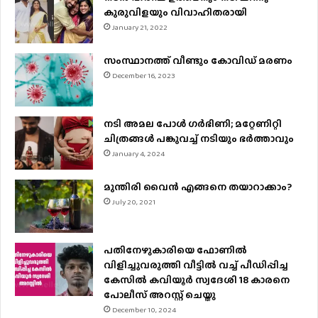
കുരുവിളയും വിവാഹിതരായി
January 21, 2022
സംസ്ഥാനത്ത് വീണ്ടും കോവിഡ് മരണം
December 16, 2023
നടി അമല പോൾ ​ഗർഭിണി; മറ്റേണിറ്റി
ചിത്രങ്ങള്‍ പങ്കുവച്ച് നടിയും ഭർത്താവും
January 4, 2024
മുന്തിരി വൈന്‍ എങ്ങനെ തയാറാക്കാം?
July 20, 2021
പതിനേഴുകാരിയെ ഫോണിൽ
വിളിച്ചുവരുത്തി വീട്ടിൽ വച്ച് പീഡിപ്പിച്ച
കേസിൽ കവിയൂർ സ്വദേശി 18 കാരനെ
പോലീസ് അറസ്റ്റ് ചെയ്തു
December 10, 2024