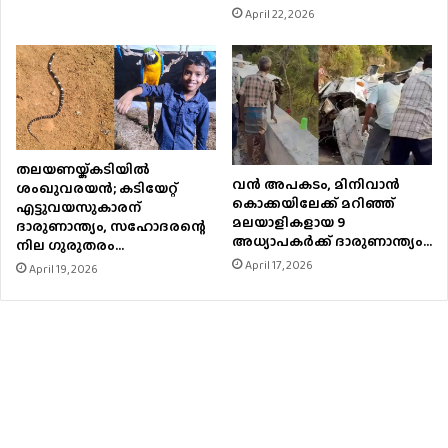
April 22, 2026
തലയണയ്ക്കടിയില്‍
വൻ അപകടം, മിനിവാൻ
ശംഖുവരയന്‍; കടിയേറ്റ്
കൊക്കയിലേക്ക് മറിഞ്ഞ്
എട്ടുവയസുകാരന്
മലയാളികളായ 9
ദാരുണാന്ത്യം, സഹോദരന്റെ
അധ്യാപകർക്ക് ദാരുണാന്ത്യം…
നില ഗുരുതരം…
April 17, 2026
April 19, 2026