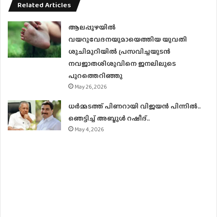
Related Articles
ആലപ്പുഴയിൽ
വയറുവേദനയുമായെത്തിയ യുവതി
ശുചിമുറിയിൽ പ്രസവിച്ചയുടൻ
നവജാതശിശുവിനെ ജനലിലൂടെ
പുറത്തെറിഞ്ഞു
May 26, 2026
ധര്‍മ്മടത്ത് പിണറായി വിജയന്‍ പിന്നില്‍..
ഞെട്ടിച്ച് അബ്ദുൾ റഷീദ്..
May 4, 2026