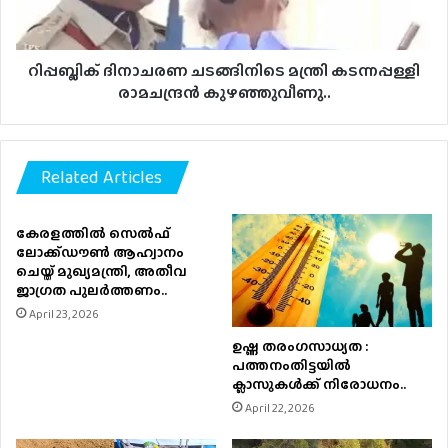
കുഴഞ്ഞുവീണു..
റിപ്പബ്ലിക് ദിനാചരണ ചടങ്ങിനിടെ മന്ത്രി കടന്നപ്പള്ളി
രാമചന്ദ്രന്‍ കുഴഞ്ഞുവീണു..
Related Articles
കേരളത്തിൽ സെൽഫ്
ലോക്ക്ഡൗൺ ആഹ്വാനം
ചെയ്ത് മുഖ്യമന്ത്രി, അതീവ
ജാഗ്രത പുലർത്തണം..
April 23, 2026
ഉഷ്ണ തരംഗസാധ്യത :
പത്തനംതിട്ടയില്‍
ക്ലാസുകള്‍ക്ക് നിരോധനം..
April 22, 2026