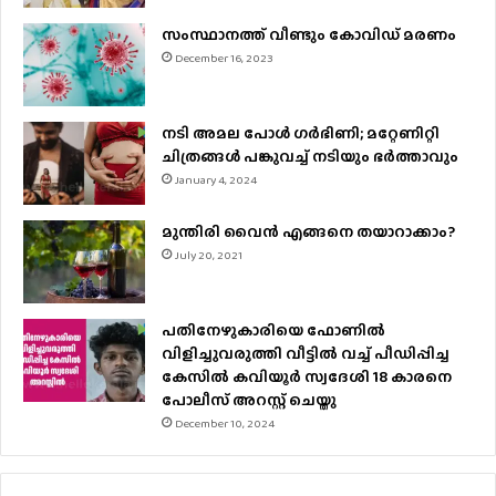
സംസ്ഥാനത്ത് വീണ്ടും കോവിഡ് മരണം
December 16, 2023
നടി അമല പോൾ ​ഗർഭിണി; മറ്റേണിറ്റി
ചിത്രങ്ങള്‍ പങ്കുവച്ച് നടിയും ഭർത്താവും
January 4, 2024
മുന്തിരി വൈന്‍ എങ്ങനെ തയാറാക്കാം?
July 20, 2021
പതിനേഴുകാരിയെ ഫോണിൽ
വിളിച്ചുവരുത്തി വീട്ടിൽ വച്ച് പീഡിപ്പിച്ച
കേസിൽ കവിയൂർ സ്വദേശി 18 കാരനെ
പോലീസ് അറസ്റ്റ് ചെയ്തു
December 10, 2024