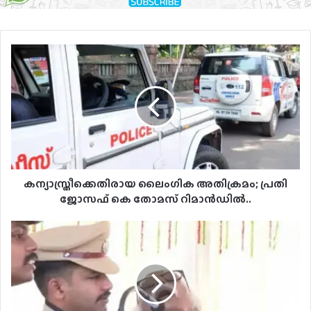
കന്യാസ്ത്രീക്കെതിരായ
ലൈംഗിക
അതിക്രമം;
പ്രതി
ജോസഫ്
കെ
തോമസ്
റിമാൻഡിൽ..
കന്യാസ്ത്രീക്കെതിരായ ലൈംഗിക അതിക്രമം; പ്രതി
ജോസഫ് കെ തോമസ് റിമാൻഡിൽ..
റിപ്പബ്ലിക്
ദിനാചരണ
ചടങ്ങിനിടെ
മന്ത്രി
കടന്നപ്പള്ളി
രാമചന്ദ്രന്‍