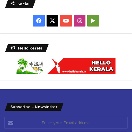
Social
Facebook
X
YouTube
Instagram
Google
Play
Hello Kerala
Subscribe – Newsletter
Enter
your
Email