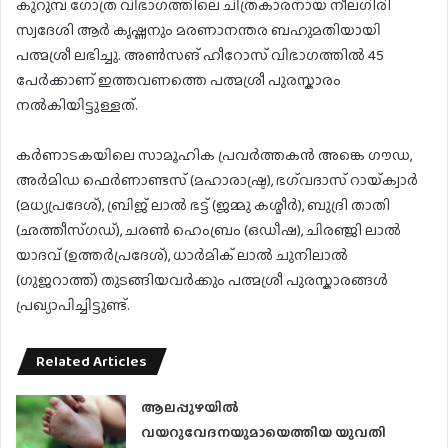
കുറുമ്പ ഗോത്ര വിഭാഗത്തിലെ ചിത്രകാരനായ നീലഗിരി
സ്വദേശി ആർ കൃഷ്ണനും മരണാനന്തര ബഹുമതിയായി
പത്മശ്രീ ലഭിച്ചു. അൺസങ് ഹീറോസ് വിഭാഗത്തിൽ 45
പേർക്കാണ് ഇത്തവണത്തെ പത്മശ്രീ പുരസ്കാരം
നൽകിയിട്ടുള്ളത്.
കർണാടകയിലെ സാമൂഹിക പ്രവർത്തകൻ അങ്കെ ഗൗഡ,
അർമിഡ ഫെർണാണ്ടസ് (മഹാരാഷ്ട്ര), ഭഗ്‌വദാസ് റായ്‌ക്വാർ
(മധ്യപ്രദേശ്), ബ്രിജ് ലാൽ ഭട്ട് (ജമ്മു കശ്മീർ), ബുദ്രി താതി
(ഛത്തീസ്ഗഡ്), ചരൺ ഹെംബ്രം (ഒഡീഷ), ചിരഞ്ജി ലാൽ
യാദവ് (ഉത്തർപ്രദേശ്), ധാർമിക് ലാൽ ചുനിലാൽ
(ഗുജറാത്ത്) തുടങ്ങിയവർക്കും പത്മശ്രീ പുരസ്കാരങ്ങൾ
പ്രഖ്യാപിച്ചിട്ടുണ്ട്.
Related Articles
ആലപ്പുഴയിൽ
വയറുവേദനയുമായെത്തിയ യുവതി