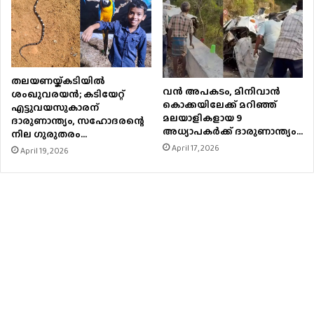
തലയണയ്ക്കടിയില്‍
വൻ അപകടം, മിനിവാൻ
ശംഖുവരയന്‍; കടിയേറ്റ്
കൊക്കയിലേക്ക് മറിഞ്ഞ്
എട്ടുവയസുകാരന്
മലയാളികളായ 9
ദാരുണാന്ത്യം, സഹോദരന്റെ
അധ്യാപകർക്ക് ദാരുണാന്ത്യം…
നില ഗുരുതരം…
April 17, 2026
April 19, 2026