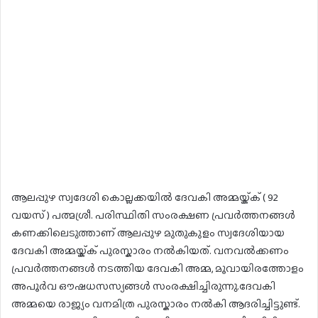
ആലപ്പുഴ സ്വദേശി കൊല്ലക്കയിൽ ദേവകി അമ്മയ്ക്ക് ( 92
വയസ് ) പത്മശ്രീ. പരിസ്ഥിതി സംരക്ഷണ പ്രവർത്തനങ്ങൾ
കണക്കിലെടുത്താണ് ആലപ്പുഴ മുതുകുളം സ്വദേശിയായ
ദേവകി അമ്മയ്ക്ക് പുരസ്കാരം നൽകിയത്. വനവൽക്കണം
പ്രവർത്തനങ്ങൾ നടത്തിയ ദേവകി അമ്മ, മൂവായിരത്തോളം
അപൂർവ ഔഷധസസ്യങ്ങൾ സംരക്ഷിച്ചിരുന്നു.ദേവകി
അമ്മയെ രാജ്യം വനമിത്ര പുരസ്കാരം നൽകി ആദരിച്ചിട്ടുണ്ട്.