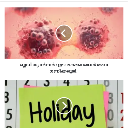
ബ്ലഡ്
ക്യാൻസർ
:
ഈ
ലക്ഷണങ്ങൾ
അവ​
ഗണിക്കരുത്..
ബ്ലഡ് ക്യാൻസർ : ഈ ലക്ഷണങ്ങൾ അവ​
ഗണിക്കരുത്..
മകരവിളക്ക്:
നാളെ
സ്കൂളുകൾക്കും
സർക്കാർ
ഓഫീസുകൾക്കും
അവധി..