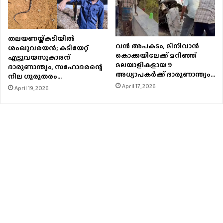
തലയണയ്ക്കടിയില്‍
വൻ അപകടം, മിനിവാൻ
ശംഖുവരയന്‍; കടിയേറ്റ്
കൊക്കയിലേക്ക് മറിഞ്ഞ്
എട്ടുവയസുകാരന്
മലയാളികളായ 9
ദാരുണാന്ത്യം, സഹോദരന്റെ
അധ്യാപകർക്ക് ദാരുണാന്ത്യം…
നില ഗുരുതരം…
April 17, 2026
April 19, 2026