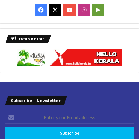
Facebook
X
YouTube
Instagram
Google
Play
Hello Kerala
Subscribe – Newsletter
Enter
your
Email
address