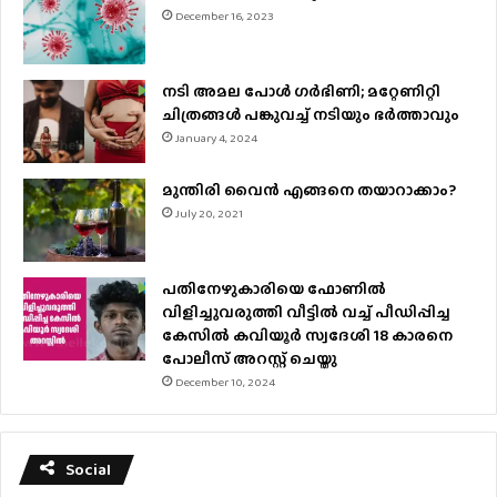
December 16, 2023
നടി അമല പോൾ ​ഗർഭിണി; മറ്റേണിറ്റി
ചിത്രങ്ങള്‍ പങ്കുവച്ച് നടിയും ഭർത്താവും
January 4, 2024
മുന്തിരി വൈന്‍ എങ്ങനെ തയാറാക്കാം?
July 20, 2021
പതിനേഴുകാരിയെ ഫോണിൽ
വിളിച്ചുവരുത്തി വീട്ടിൽ വച്ച് പീഡിപ്പിച്ച
കേസിൽ കവിയൂർ സ്വദേശി 18 കാരനെ
പോലീസ് അറസ്റ്റ് ചെയ്തു
December 10, 2024
Social