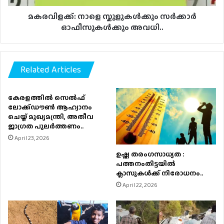
മകരവിളക്ക്: നാളെ സ്കൂളുകൾക്കും സർക്കാർ
ഓഫീസുകൾക്കും അവധി..
Related Articles
കേരളത്തിൽ സെൽഫ്
ലോക്ക്ഡൗൺ ആഹ്വാനം
ചെയ്ത് മുഖ്യമന്ത്രി, അതീവ
ജാഗ്രത പുലർത്തണം..
April 23, 2026
ഉഷ്ണ തരംഗസാധ്യത :
പത്തനംതിട്ടയില്‍
ക്ലാസുകള്‍ക്ക് നിരോധനം..
April 22, 2026