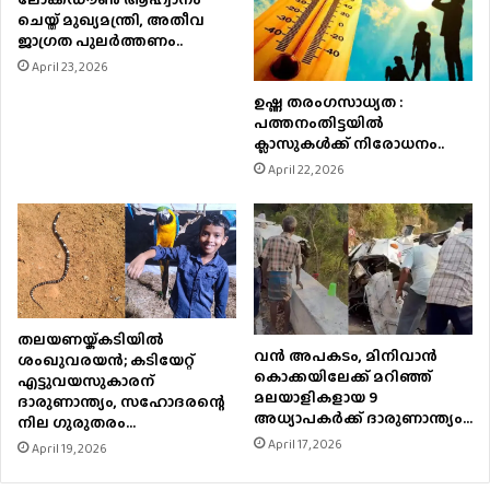
ചെയ്ത് മുഖ്യമന്ത്രി, അതീവ
ജാഗ്രത പുലർത്തണം..
April 23, 2026
ഉഷ്ണ തരംഗസാധ്യത :
പത്തനംതിട്ടയില്‍
ക്ലാസുകള്‍ക്ക് നിരോധനം..
April 22, 2026
തലയണയ്ക്കടിയില്‍
വൻ അപകടം, മിനിവാൻ
ശംഖുവരയന്‍; കടിയേറ്റ്
കൊക്കയിലേക്ക് മറിഞ്ഞ്
എട്ടുവയസുകാരന്
മലയാളികളായ 9
ദാരുണാന്ത്യം, സഹോദരന്റെ
അധ്യാപകർക്ക് ദാരുണാന്ത്യം…
നില ഗുരുതരം…
April 17, 2026
April 19, 2026