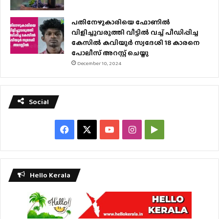
പതിനേഴുകാരിയെ ഫോണിൽ
വിളിച്ചുവരുത്തി വീട്ടിൽ വച്ച് പീഡിപ്പിച്ച
കേസിൽ കവിയൂർ സ്വദേശി 18 കാരനെ
പോലീസ് അറസ്റ്റ് ചെയ്തു
December 10, 2024
Social
Facebook
X
YouTube
Instagram
Google
Play
Hello Kerala