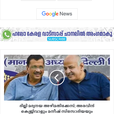
ദില്ലി
മദ്യനയ
അഴിമതിക്കേസ്;
അരവിന്ദ്
കെജ്രിവാളും
മനീഷ്
സിസോദിയയും
കുറ്റവിമുക്തന്‍..
സിബിഐക്ക്
കനത്ത
ദില്ലി മദ്യനയ അഴിമതിക്കേസ്; അരവിന്ദ്
തിരിച്ചടി..
കെജ്രിവാളും മനീഷ് സിസോദിയയും