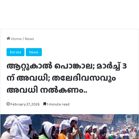
Home
/
News
Kerala
News
ആറ്റുകാൽ പൊങ്കാല; മാർച്ച് 3
ന് അവധി; തലേദിവസവും
അവധി നൽകണം..
February 27, 2026
1 minute read