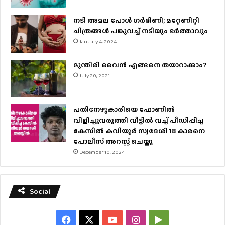
നടി അമല പോൾ ​ഗർഭിണി; മറ്റേണിറ്റി
ചിത്രങ്ങള്‍ പങ്കുവച്ച് നടിയും ഭർത്താവും
January 4, 2024
മുന്തിരി വൈന്‍ എങ്ങനെ തയാറാക്കാം?
July 20, 2021
പതിനേഴുകാരിയെ ഫോണിൽ
വിളിച്ചുവരുത്തി വീട്ടിൽ വച്ച് പീഡിപ്പിച്ച
കേസിൽ കവിയൂർ സ്വദേശി 18 കാരനെ
പോലീസ് അറസ്റ്റ് ചെയ്തു
December 10, 2024
Social
Facebook
X
YouTube
Instagram
Google