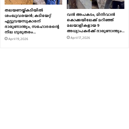
തലയണയ്ക്കടിയില്‍
വൻ അപകടം, മിനിവാൻ
ശംഖുവരയന്‍; കടിയേറ്റ്
കൊക്കയിലേക്ക് മറിഞ്ഞ്
എട്ടുവയസുകാരന്
മലയാളികളായ 9
ദാരുണാന്ത്യം, സഹോദരന്റെ
അധ്യാപകർക്ക് ദാരുണാന്ത്യം…
നില ഗുരുതരം…
April 17, 2026
April 19, 2026