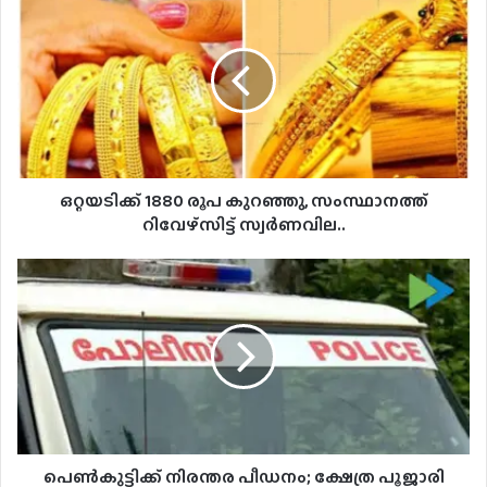
1880
രൂപ
കുറഞ്ഞു,
സംസ്ഥാനത്ത്
റിവേഴ്‌സിട്ട്
സ്വര്‍ണവില..
ഒറ്റയടിക്ക് 1880 രൂപ കുറഞ്ഞു, സംസ്ഥാനത്ത്
റിവേഴ്‌സിട്ട് സ്വര്‍ണവില..
പെണ്‍കുട്ടിക്ക്
നിരന്തര
പീഡനം;
ക്ഷേത്ര
പൂജാരി
അറസ്റ്റില്‍..
പെണ്‍കുട്ടിക്ക് നിരന്തര പീഡനം; ക്ഷേത്ര പൂജാരി