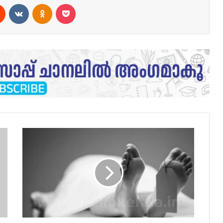
est
Reddit
VKontakte
Odnoklassniki
Pocket
ഹോട്ടലിൽ
നിന്നും
ഭക്ഷണം
കഴിച്ച
2
പേർ
മരിച്ചു;
ഭക്ഷ്യവിഷബാധയെന്ന്
സംശയം..