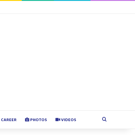
agram
Google Play
Search for
CAREER
PHOTOS
VIDEOS