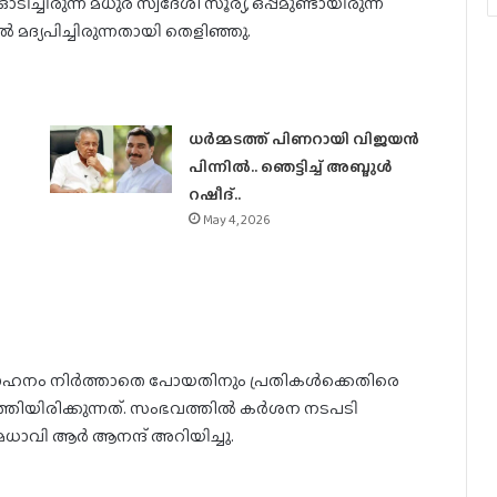
്ചിരുന്ന മധുര സ്വദേശി സൂര്യ, ഒപ്പമുണ്ടായിരുന്ന
്യപിച്ചിരുന്നതായി തെളിഞ്ഞു.
ധര്‍മ്മടത്ത് പിണറായി വിജയന്‍
പിന്നില്‍.. ഞെട്ടിച്ച് അബ്ദുൾ
റഷീദ്..
May 4, 2026
വാഹനം നിർത്താതെ പോയതിനും പ്രതികൾക്കെതിരെ
മത്തിയിരിക്കുന്നത്. സംഭവത്തിൽ കർശന നടപടി
 മേധാവി ആർ ആനന്ദ് അറിയിച്ചു.