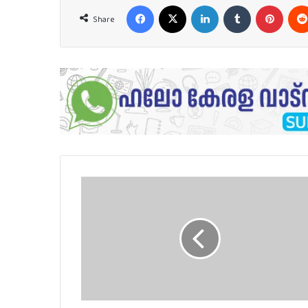
Facebook
X
LinkedIn
Tumblr
Pinter
Share
‘ചെണ്ടകൊട്ട്
ഉടൻ
നിർത്തണം’;
KSTA
സംസ്ഥാന
സമ്മേളനത്തിൽ
രോഷാകുലനായി
മുഖ്യമന്ത്രി...