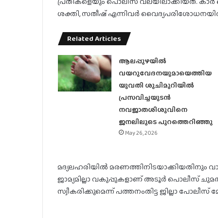
പ്രതികളെയും പൊലീസ് വലയിലാക്കിയത്. കാർ ഓടിച
ശക്തി, സതീഷ് എന്നിവർ വൈദ്യപരിശോധനയിൽ മദ
Related Articles
ആലപ്പുഴയിൽ
വയറുവേദനയുമായെത്തിയ
യുവതി ശുചിമുറിയിൽ
പ്രസവിച്ചയുടൻ
നവജാതശിശുവിനെ
ജനലിലൂടെ പുറത്തെറിഞ്ഞു
May 26, 2026
മദ്യലഹരിയിൽ മരണത്തിനിടയാക്കിയതിനും 
ജാമ്യമില്ലാ വകുപ്പുകളാണ് അടൂർ പൊലീസ് ചു
സ്വീകരിക്കുമെന്ന് പത്തനംതിട്ട ജില്ലാ പോലീസ്