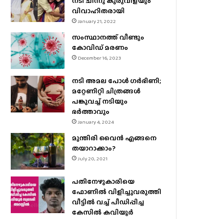
നടി ചിന്നു കുരുവിളയും
വിവാഹിതരായി
January 21, 2022
സംസ്ഥാനത്ത് വീണ്ടും
കോവിഡ് മരണം
December 16, 2023
നടി അമല പോൾ ​ഗർഭിണി;
മറ്റേണിറ്റി ചിത്രങ്ങള്‍
പങ്കുവച്ച് നടിയും
ഭർത്താവും
January 4, 2024
മുന്തിരി വൈന്‍ എങ്ങനെ
തയാറാക്കാം?
July 20, 2021
പതിനേഴുകാരിയെ
ഫോണിൽ വിളിച്ചുവരുത്തി
വീട്ടിൽ വച്ച് പീഡിപ്പിച്ച
കേസിൽ കവിയൂർ