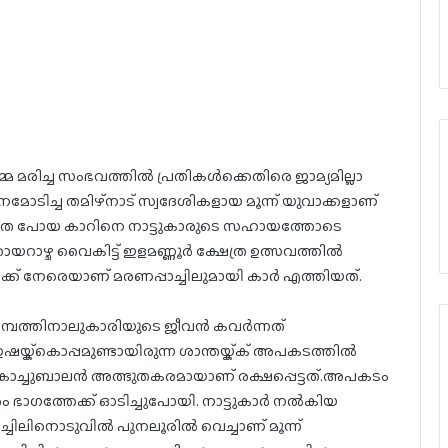
ടമ്മ മരിച്ച സംഭവത്തിൽ പ്രതികൾക്കെതിരെ ജാമ്യമില്ലാ
ോടിച്ച തമിഴ്നാട് സ്വദേശികളായ മൂന്ന് യുവാക്കളാണ്
ാതെ പോയ കാറിനെ നാട്ടുകാരുടെ സഹായത്തോടെ
റാഴ്ച വൈകിട്ട് ഇളമണ്ണൂർ ക്ഷേത്ര ഉത്സവത്തിൽ
ക്ക് നേരെയാണ് മരണപ്പാച്ചിലുമായി കാർ എത്തിയത്.
അമ്പത്തിനാലുകാരിയുടെ ജീവൻ കവർന്നത്
യ്ക്കൊപ്പമുണ്ടായിരുന്ന ശാന്തയ്ക്ക് അപകടത്തിൽ
്ന കൊച്ചുബാലൻ അത്ഭുതകരമായാണ് രക്ഷപ്പെട്ടത്.അപകടം
ഭാഗത്തേക്ക് ഓടിച്ചുപോയി. നാട്ടുകാർ നൽകിയ
്ചിലിനൊടുവിൽ പുനലൂരിൽ വെച്ചാണ് മൂന്ന്