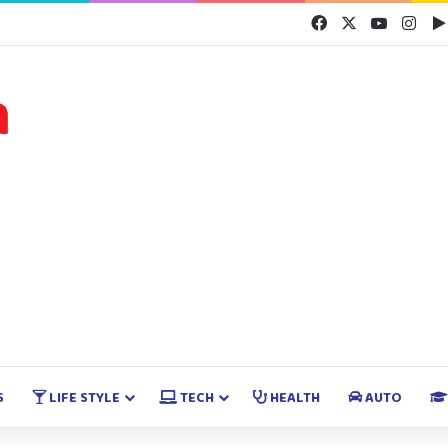
Facebook
X
YouTube
Inst
S
LIFE STYLE
TECH
HEALTH
AUTO