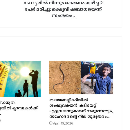
ഹോട്ടലിൽ നിന്നും ഭക്ഷണം കഴിച്ച 2
പേർ മരിച്ചു; ഭക്ഷ്യവിഷബാധയെന്ന്
സംശയം..
തലയണയ്ക്കടിയില്‍
ാധ്യത :
ശംഖുവരയന്‍; കടിയേറ്റ്
യില്‍ ക്ലാസുകള്‍ക്ക്
എട്ടുവയസുകാരന് ദാരുണാന്ത്യം,
.
സഹോദരന്റെ നില ഗുരുതരം…
6
April 19, 2026