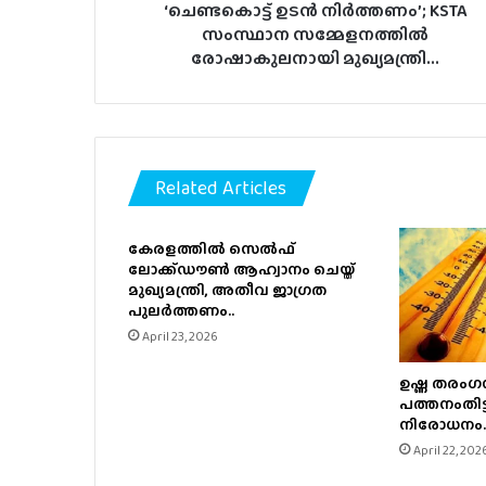
‘ചെണ്ടകൊട്ട് ഉടൻ നിർത്തണം’; KSTA
സംസ്ഥാന സമ്മേളനത്തിൽ
രോഷാകുലനായി മുഖ്യമന്ത്രി...
Related Articles
കേരളത്തിൽ സെൽഫ്
ലോക്ക്ഡൗൺ ആഹ്വാനം ചെയ്ത്
മുഖ്യമന്ത്രി, അതീവ ജാഗ്രത
പുലർത്തണം..
April 23, 2026
ഉഷ്ണ തരംഗസ
പത്തനംതിട്ട
നിരോധനം.
April 22, 202