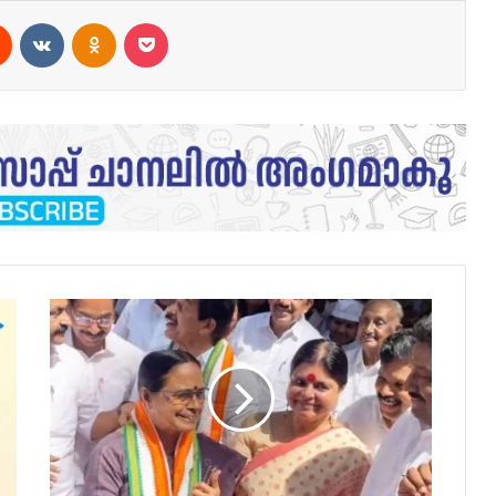
est
Reddit
VKontakte
Odnoklassniki
Pocket
‘ഐഷാ
പോറ്റി
ബിജെപിയിലേക്ക്
വരാന്‍
ചര്‍ച്ച
നടത്തി’;
ആരോപണവുമായി
ബിജെപി
നേതാവ്..