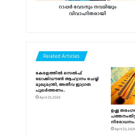
റാപ്പർ വേടനും നവമിയും
വിവാഹിതരായി
Related Articles
കേരളത്തിൽ സെൽഫ്
ലോക്ക്ഡൗൺ ആഹ്വാനം ചെയ്ത്
മുഖ്യമന്ത്രി, അതീവ ജാഗ്രത
പുലർത്തണം..
April 23, 2026
ഉഷ്ണ തരംഗസ
പത്തനംതിട്ട
നിരോധനം.
April 22, 202