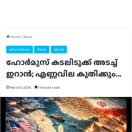
Home
/
News
Information
News
World
ഹോർമൂസ് കടലിടുക്ക് അടച്ച്
ഇറാൻ; എണ്ണവില കുതിക്കും…
March 3, 2026
1 minute read