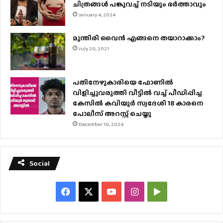
ചിത്രങ്ങള്‍ പങ്കുവച്ച് നടിയും ഭർത്താവും
January 4, 2024
മുന്തിരി വൈന്‍ എങ്ങനെ തയാറാക്കാം?
July 20, 2021
പതിനേഴുകാരിയെ ഫോണിൽ
വിളിച്ചുവരുത്തി വീട്ടിൽ വച്ച് പീഡിപ്പിച്ച
കേസിൽ കവിയൂർ സ്വദേശി 18 കാരനെ
പോലീസ് അറസ്റ്റ് ചെയ്തു
December 10, 2024
Social
Facebook
X
YouTube
Instagram
Google
Play