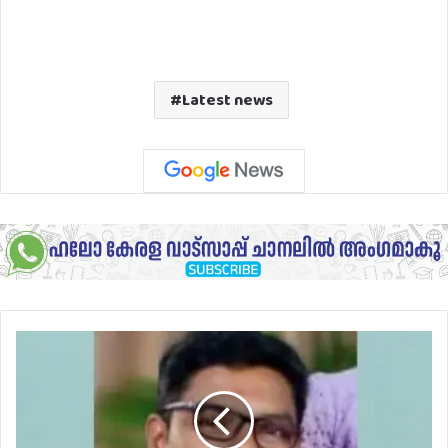
Latest news
രണ്ട്
പെൺകുട്ടികൾക്ക്
വിഷം
കലർത്തി
നൽകി,
പിന്നാലെ