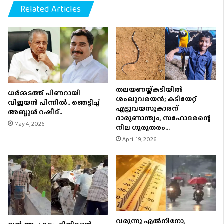
Related Articles
തലയണയ്ക്കടിയില്‍
ധര്‍മ്മടത്ത് പിണറായി
ശംഖുവരയന്‍; കടിയേറ്റ്
വിജയന്‍ പിന്നില്‍.. ഞെട്ടിച്ച്
എട്ടുവയസുകാരന്
അബ്ദുൾ റഷീദ്..
ദാരുണാന്ത്യം, സഹോദരന്റെ
May 4, 2026
നില ഗുരുതരം…
April 19, 2026
വരുന്നൂ എല്‍നിനോ,