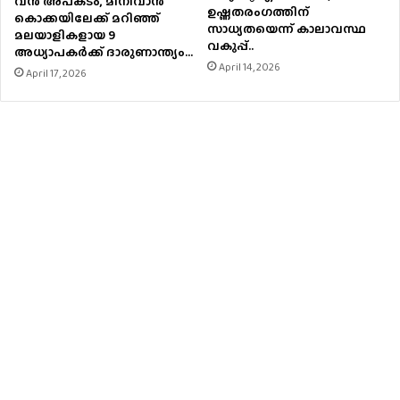
വൻ അപകടം, മിനിവാൻ
ഉഷ്ണതരംഗത്തിന്
കൊക്കയിലേക്ക് മറിഞ്ഞ്
സാധ്യതയെന്ന് കാലാവസ്ഥ
മലയാളികളായ 9
വകുപ്പ്..
അധ്യാപകർക്ക് ദാരുണാന്ത്യം…
April 14, 2026
April 17, 2026