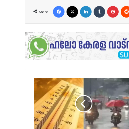
Facebook
X
LinkedIn
Tumblr
Pinter
Share
പൊള്ളുന്ന
ചൂടിന്
ആശ്വാസം;
നാളെ
മുതല്‍
വേനല്‍
മഴയ്ക്ക്
സാധ്യത..