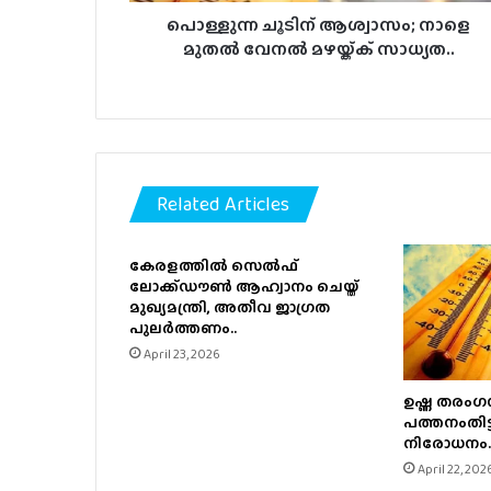
പൊള്ളുന്ന ചൂടിന് ആശ്വാസം; നാളെ
മുതല്‍ വേനല്‍ മഴയ്ക്ക് സാധ്യത..
Related Articles
കേരളത്തിൽ സെൽഫ്
ലോക്ക്ഡൗൺ ആഹ്വാനം ചെയ്ത്
മുഖ്യമന്ത്രി, അതീവ ജാഗ്രത
പുലർത്തണം..
April 23, 2026
ഉഷ്ണ തരംഗസ
പത്തനംതിട്ട
നിരോധനം.
April 22, 202