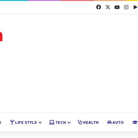
Facebook
X
YouTube
Inst
S
LIFE STYLE
TECH
HEALTH
AUTO