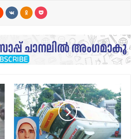
est
Reddit
VKontakte
Odnoklassniki
Pocket
വിഷം
കഴിച്ച
മകനുമായി
ആശുപത്രിയിലേക്ക്
പോകുമ്പോള്‍
അപകടം;
അമ്മയ്ക്ക്
ദാരുണാന്ത്യം...