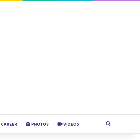
agram
Google Play
Search for
CAREER
PHOTOS
VIDEOS