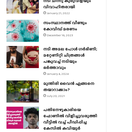
നടി ചിന്നു കുരുവിളയും
വിവാഹിതരായി
January 21, 2022
സംസ്ഥാനത്ത് വീണ്ടും
കോവിഡ് മരണം
December 16, 2023
നടി അമല പോൾ ​ഗർഭിണി;
മറ്റേണിറ്റി ചിത്രങ്ങള്‍
പങ്കുവച്ച് നടിയും
ഭർത്താവും
January 4, 2024
മുന്തിരി വൈന്‍ എങ്ങനെ
തയാറാക്കാം?
July 20, 2021
പതിനേഴുകാരിയെ
ഫോണിൽ വിളിച്ചുവരുത്തി
വീട്ടിൽ വച്ച് പീഡിപ്പിച്ച
കേസിൽ കവിയൂർ