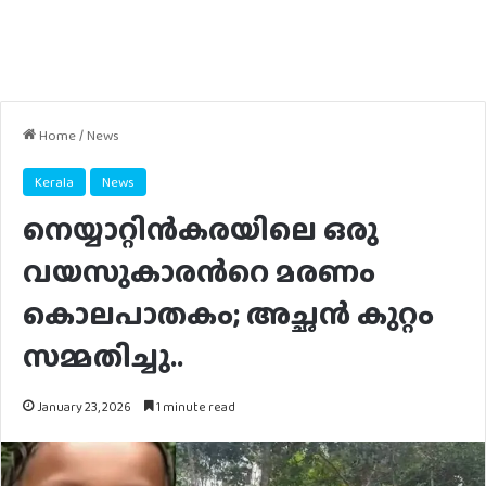
Home
/
News
Kerala
News
നെയ്യാറ്റിൻകരയിലെ ഒരു
വയസുകാരന്‍റെ മരണം
കൊലപാതകം; അച്ഛൻ കുറ്റം
സമ്മതിച്ചു..
January 23, 2026
1 minute read