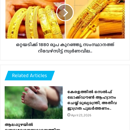
രൂപ
കുറഞ്ഞു,
സംസ്ഥാനത്ത്
റിവേഴ്‌സിട്ട്
സ്വര്‍ണവില..
ഒറ്റയടിക്ക് 1880 രൂപ കുറഞ്ഞു, സംസ്ഥാനത്ത്
റിവേഴ്‌സിട്ട് സ്വര്‍ണവില..
Related Articles
കേരളത്തിൽ സെൽഫ്
ലോക്ക്ഡൗൺ ആഹ്വാനം
ചെയ്ത് മുഖ്യമന്ത്രി, അതീവ
ജാഗ്രത പുലർത്തണം..
April 23, 2026
ആലപ്പുഴയിൽ
വയറുവേദനയുമായെത്തിയ