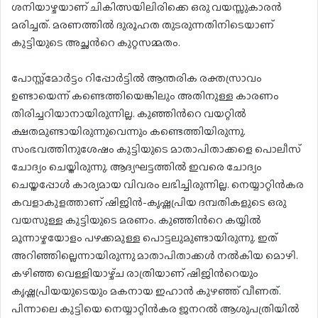
ശനിയാഴ്ചയാണ് ചികിത്സയിലിരിക്കെ ഒരു വയസ്സുകാരൻ
മരിച്ചത്. മരണത്തിൽ ദുരൂഹത തുടരുന്നതിനിടെയാണ്
കുട്ടിയുടെ അച്ഛന്‍റെ കുറ്റസമ്മതം.
പോസ്റ്റ്‍മോര്‍ട്ടം റിപ്പോര്‍ട്ടിൽ ആന്തരിക രക്തസ്രാവം
ഉണ്ടായെന്ന് കണ്ടെത്തിയെങ്കിലും അതിനുള്ള കാരണം
തിരിച്ചറിയാനായിരുന്നില്ല. കുഞ്ഞിന്‍റെ വയറ്റിൽ
ക്ഷതമുണ്ടായിരുന്നുവെന്നും കണ്ടെത്തിയിരുന്നു.
സംഭവത്തിനുശേഷം കുട്ടിയുടെ മാതാപിതാക്കളെ പൊലീസ്
ചോദ്യം ചെയ്തിരുന്നു. ആദ്യഘട്ടത്തിൽ ഇവരെ ചോദ്യം
ചെയ്തപ്പോള്‍ കാര്യമായ വിവരം ലഭിച്ചിരുന്നില്ല. നെയ്യാറ്റിൻകര
കവളാകുളത്താണ് ഷിജിൻ-കൃഷ്ണപ്രിയ ദമ്പതികളുടെ ഒരു
വയസുള്ള കുട്ടിയുടെ മരണം. കുഞ്ഞിന്‍റെ കയ്യിൽ
മൂന്നാഴ്ചയോളം പഴക്കമുള്ള പൊട്ടലുമുണ്ടായിരുന്നു. ഇത്
അറിഞ്ഞില്ലെന്നായിരുന്നു മാതാപിതാക്കൾ നൽകിയ മൊഴി.
കഴിഞ്ഞ വെള്ളിയാഴ്ച്ച രാത്രിയാണ് ഷിജിന്‍റെയും
കൃഷ്ണപ്രിയയുടെയും മകനായ ഇഹാൻ കുഴഞ്ഞ് വീണത്.
പിന്നാലെ കുട്ടിയെ നെയ്യാറ്റിൻകര ജനറൽ ആശുപത്രിയിൽ