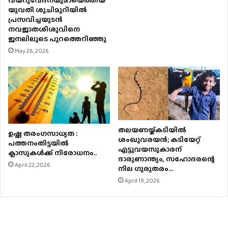
യുവതി ശുചിമുറിയിൽ
പ്രസവിച്ചയുടൻ
നവജാതശിശുവിനെ
ജനലിലൂടെ പുറത്തെറിഞ്ഞു
May 26, 2026
തലയണയ്ക്കടിയില്‍
ഉഷ്ണ തരംഗസാധ്യത :
ശംഖുവരയന്‍; കടിയേറ്റ്
പത്തനംതിട്ടയില്‍
എട്ടുവയസുകാരന്
ക്ലാസുകള്‍ക്ക് നിരോധനം..
ദാരുണാന്ത്യം, സഹോദരന്റെ
April 22, 2026
നില ഗുരുതരം…
April 19, 2026