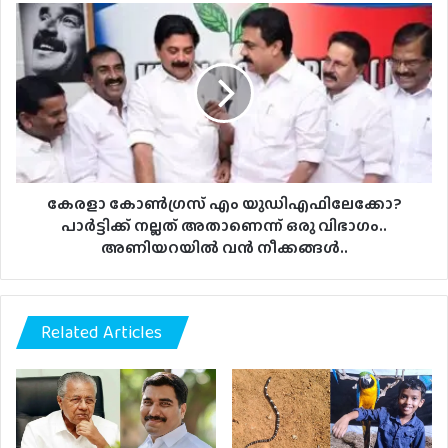
കേരളാ
കോൺഗ്രസ്
എം
യുഡിഎഫിലേക്കോ?
പാർട്ടിക്ക്
നല്ലത്
അതാണെന്ന്
ഒരു
വിഭാഗം..
അണിയറയിൽ
കേരളാ കോൺഗ്രസ് എം യുഡിഎഫിലേക്കോ?
വൻ
പാർട്ടിക്ക് നല്ലത് അതാണെന്ന് ഒരു വിഭാഗം..
നീക്കങ്ങൾ..
അണിയറയിൽ വൻ നീക്കങ്ങൾ..
Related Articles