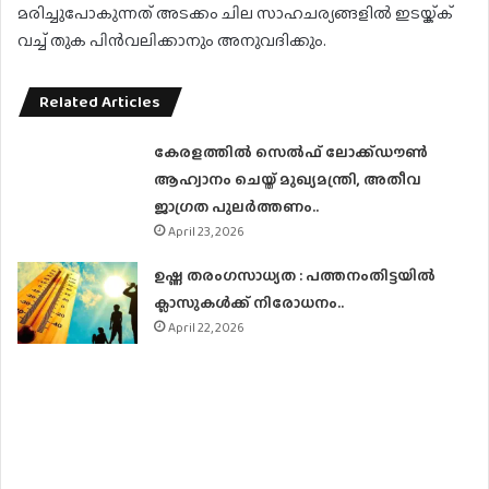
മരിച്ചുപോകുന്നത് അടക്കം ചില സാഹചര്യങ്ങളില്‍ ഇടയ്ക്ക്
വച്ച് തുക പിന്‍വലിക്കാനും അനുവദിക്കും.
Related Articles
കേരളത്തിൽ സെൽഫ് ലോക്ക്ഡൗൺ
ആഹ്വാനം ചെയ്ത് മുഖ്യമന്ത്രി, അതീവ
ജാഗ്രത പുലർത്തണം..
April 23, 2026
ഉഷ്ണ തരംഗസാധ്യത : പത്തനംതിട്ടയില്‍
ക്ലാസുകള്‍ക്ക് നിരോധനം..
April 22, 2026