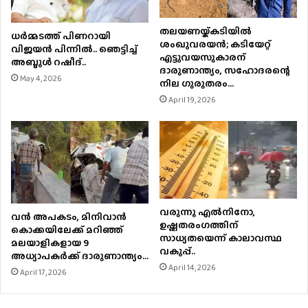
തലയണയ്ക്കടിയില്‍
ധര്‍മ്മടത്ത് പിണറായി
ശംഖുവരയന്‍; കടിയേറ്റ്
വിജയന്‍ പിന്നില്‍.. ഞെട്ടിച്ച്
എട്ടുവയസുകാരന്
അബ്ദുൾ റഷീദ്..
ദാരുണാന്ത്യം, സഹോദരന്റെ
May 4, 2026
നില ഗുരുതരം…
April 19, 2026
വരുന്നൂ എല്‍നിനോ,
വൻ അപകടം, മിനിവാൻ
ഉഷ്ണതരംഗത്തിന്
കൊക്കയിലേക്ക് മറിഞ്ഞ്
സാധ്യതയെന്ന് കാലാവസ്ഥ
മലയാളികളായ 9
വകുപ്പ്..
അധ്യാപകർക്ക് ദാരുണാന്ത്യം…
April 14, 2026
April 17, 2026