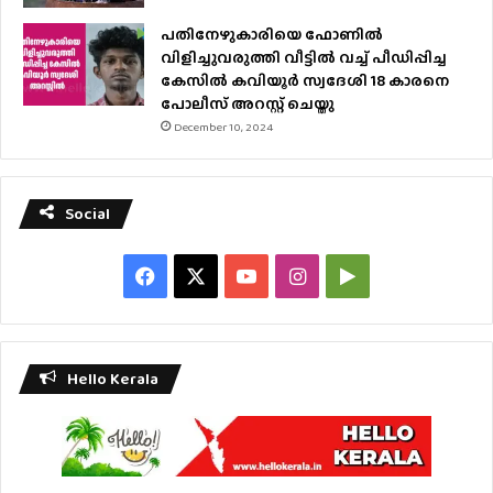
പതിനേഴുകാരിയെ ഫോണിൽ
വിളിച്ചുവരുത്തി വീട്ടിൽ വച്ച് പീഡിപ്പിച്ച
കേസിൽ കവിയൂർ സ്വദേശി 18 കാരനെ
പോലീസ് അറസ്റ്റ് ചെയ്തു
December 10, 2024
Social
Facebook
X
YouTube
Instagram
Google
Play
Hello Kerala