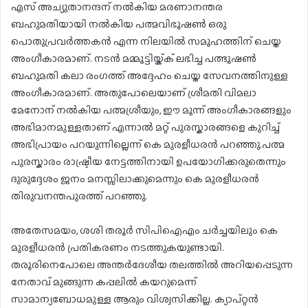
എസ് അച്യുതാനന്ദന് നൽകിയ മരണാനന്തര
ബഹുമതിയായി നൽകിയ പത്മവിഭൂഷൺ ഒരു
പൊതുപ്രവർത്തകൻ എന്ന നിലയിൽ സമൂഹത്തിന് ചെയ്ത
അംഗീകാരമാണ്. നടൻ മമ്മൂട്ടിയ്ക്ക് ലഭിച്ച പത്ഭൂഷൺ
ബഹുമതി കലാ രംഗത്ത് അദ്ദേഹം ചെയ്ത സേവനത്തിനുള്ള
അംഗീകാരമാണ്. അതുപോലെയാണ് ശ്രീമതി വിമലാ
മേനോന് നൽകിയ പത്മശ്രീയും, ഈ മൂന്ന് അംഗീകാരങ്ങളും
അഭിമാനമുള്ളതാണ് എന്നാൽ മറ്റ് പുരസ്കാരങ്ങളെ കുറിച്ച്
അഭിപ്രായം പറയുന്നില്ലെന്ന് കെ മുരളീധരൻ പറഞ്ഞു.പത്മ
പുരസ്കാരം രാഷ്ട്രീയ നേട്ടത്തിനായി ഉപയോഗിക്കരുതെന്നും
ദുരുദ്ദേശം ജനം മനസ്സിലാക്കുമെന്നും കെ മുരളീധരൻ
തിരുവനന്തപുരത്ത് പറഞ്ഞു.
അതേസമയം, ശശി തരൂർ സിപിഐഎം ചർച്ചയിലും കെ
മുരളീധരൻ പ്രതികരണം നടത്തുകയുണ്ടായി.
തരൂരിനെപോലെ അന്തർദേശീയ തലത്തിൽ അറിയപ്പെടുന്ന
നേതാവ് മുങ്ങുന്ന കപ്പലിൽ കയറുമെന്ന്
സാമാന്യബോധമുള്ള ആരും വിശ്വസിക്കില്ല. ക്യാപ്റ്റൻ