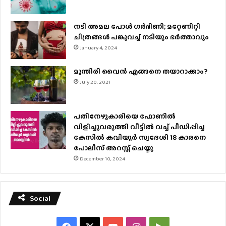
നടി അമല പോൾ ​ഗർഭിണി; മറ്റേണിറ്റി
ചിത്രങ്ങള്‍ പങ്കുവച്ച് നടിയും ഭർത്താവും
January 4, 2024
മുന്തിരി വൈന്‍ എങ്ങനെ തയാറാക്കാം?
July 20, 2021
പതിനേഴുകാരിയെ ഫോണിൽ
വിളിച്ചുവരുത്തി വീട്ടിൽ വച്ച് പീഡിപ്പിച്ച
കേസിൽ കവിയൂർ സ്വദേശി 18 കാരനെ
പോലീസ് അറസ്റ്റ് ചെയ്തു
December 10, 2024
Social