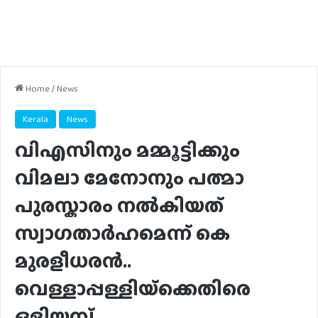
Home
/
News
Kerala
News
വിഎസിനും മമ്മൂട്ടിക്കും
വിമലാ മേനോനും പത്മാ
പുരസ്കാരം നൽകിയത്
സ്വാഗതാര്‍ഹമെന്ന് കെ
മുരളീധരൻ..
വെള്ളാപ്പള്ളിയ്‌ക്കെതിരെ
ഒളിയമ്പ്…