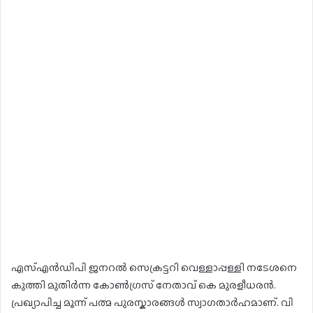
എസ്എൻഡിപി ജനറൽ സെക്രട്ടറി വെള്ളാപ്പള്ളി നടേശനെ
കുത്തി മുതിർന്ന കോൺഗ്രസ് നേതാവ് കെ മുരളീധരൻ.
പ്രഖ്യാപിച്ച മൂന്ന് പത്മ പുരസ്കാരങ്ങൾ സ്വാഗതാർഹമാണ്. വി