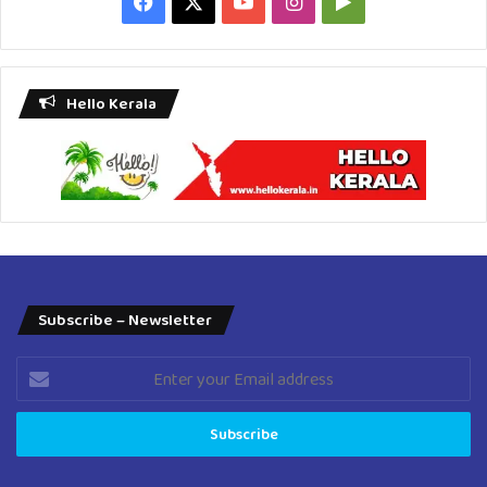
Facebook
X
YouTube
Instagram
Google
Play
Hello Kerala
Subscribe – Newsletter
Enter
your
Email
address