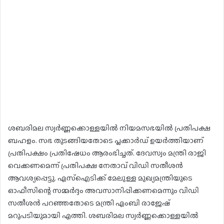
ശബരിമല സ്വർണ്ണക്കൊള്ളയിൽ നിയമസഭയിൽ പ്രതിപക്ഷ
ബഹളം. സഭ തുടങ്ങിയതോടെ പ്ലക്കാർഡ് ഉയർത്തിയാണ്
പ്രതിപക്ഷം പ്രതിഷേധം ആരംഭിച്ചത്. ദേവസ്വം മന്ത്രി രാജി
വെക്കണമെന്ന് പ്രതിപക്ഷ നേതാവ് വിഡി സതീശൻ
ആവശ്യപ്പെട്ടു. എസ്ഐടിക്ക് മേലുള്ള മുഖ്യമന്ത്രിയുടെ
ഓഫീസിന്റെ സമ്മർദ്ദം അവസാനിപ്പിക്കണമെന്നും വിഡി
സതീശൻ പറഞ്ഞതോടെ മന്ത്രി എംബി രാജേഷ്
മറുപടിയുമായി എത്തി. ശബരിമല സ്വർണ്ണക്കൊള്ളയിൽ