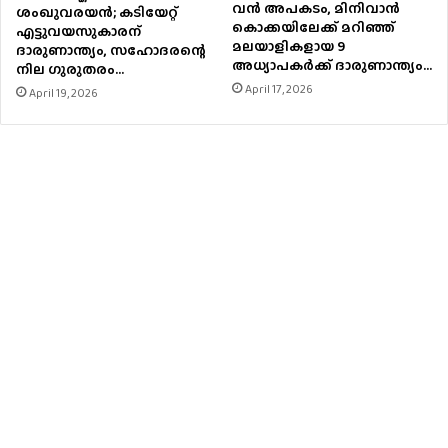
വൻ അപകടം, മിനിവാൻ
ശംഖുവരയന്‍; കടിയേറ്റ്
കൊക്കയിലേക്ക് മറിഞ്ഞ്
എട്ടുവയസുകാരന്
മലയാളികളായ 9
ദാരുണാന്ത്യം, സഹോദരന്റെ
അധ്യാപകർക്ക് ദാരുണാന്ത്യം…
നില ഗുരുതരം…
April 17, 2026
April 19, 2026