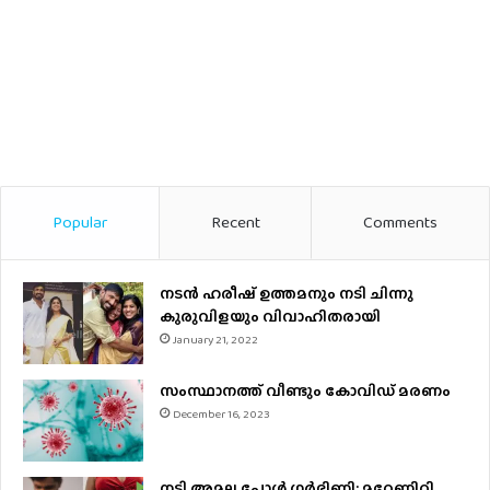
Popular
Recent
Comments
നടന്‍ ഹരീഷ് ഉത്തമനും നടി ചിന്നു
കുരുവിളയും വിവാഹിതരായി
January 21, 2022
സംസ്ഥാനത്ത് വീണ്ടും കോവിഡ് മരണം
December 16, 2023
നടി അമല പോൾ ​ഗർഭിണി; മറ്റേണിറ്റി