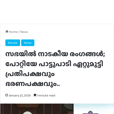
Home
/
News
Kerala
News
സഭയിൽ നാടകീയ രം​ഗങ്ങൾ;
പോറ്റിയേ പാട്ടുപാടി ഏറ്റുമുട്ടി
പ്രതിപക്ഷവും
ഭരണപക്ഷവും..
January 22, 2026
1 minute read