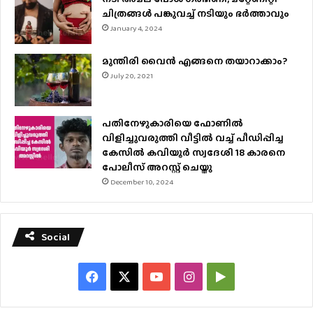
ചിത്രങ്ങള്‍ പങ്കുവച്ച് നടിയും ഭർത്താവും
January 4, 2024
മുന്തിരി വൈന്‍ എങ്ങനെ തയാറാക്കാം?
July 20, 2021
പതിനേഴുകാരിയെ ഫോണിൽ
വിളിച്ചുവരുത്തി വീട്ടിൽ വച്ച് പീഡിപ്പിച്ച
കേസിൽ കവിയൂർ സ്വദേശി 18 കാരനെ
പോലീസ് അറസ്റ്റ് ചെയ്തു
December 10, 2024
Social
Facebook
X
YouTube
Instagram
Google
Play