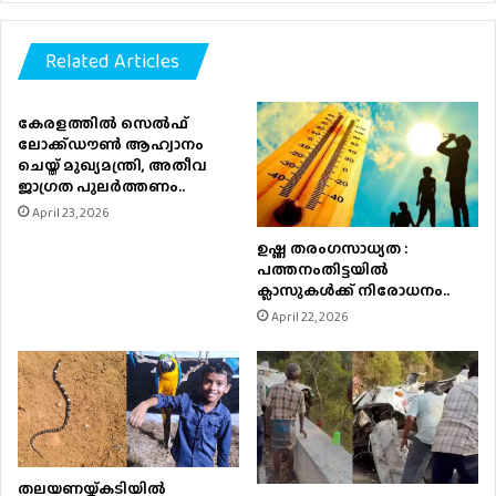
Related Articles
കേരളത്തിൽ സെൽഫ്
ലോക്ക്ഡൗൺ ആഹ്വാനം
ചെയ്ത് മുഖ്യമന്ത്രി, അതീവ
ജാഗ്രത പുലർത്തണം..
April 23, 2026
ഉഷ്ണ തരംഗസാധ്യത :
പത്തനംതിട്ടയില്‍
ക്ലാസുകള്‍ക്ക് നിരോധനം..
April 22, 2026
തലയണയ്ക്കടിയില്‍