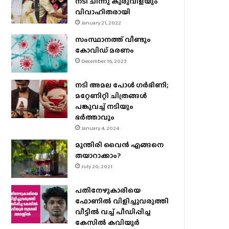
നടി ചിന്നു കുരുവിളയും
വിവാഹിതരായി
January 21, 2022
സംസ്ഥാനത്ത് വീണ്ടും
കോവിഡ് മരണം
December 16, 2023
നടി അമല പോൾ ​ഗർഭിണി;
മറ്റേണിറ്റി ചിത്രങ്ങള്‍
പങ്കുവച്ച് നടിയും
ഭർത്താവും
January 4, 2024
മുന്തിരി വൈന്‍ എങ്ങനെ
തയാറാക്കാം?
July 20, 2021
പതിനേഴുകാരിയെ
ഫോണിൽ വിളിച്ചുവരുത്തി
വീട്ടിൽ വച്ച് പീഡിപ്പിച്ച
കേസിൽ കവിയൂർ