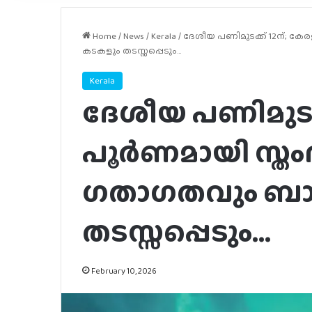
Home
/
News
/
Kerala
/
ദേശീയ പണിമുടക്ക് 12ന്; കേര
കടകളും തടസ്സപ്പെടും…
Kerala
ദേശീയ പണിമുടക്
പൂര്‍ണമായി സ്തം
ഗതാഗതവും ബാങ
തടസ്സപ്പെടും…
February 10, 2026