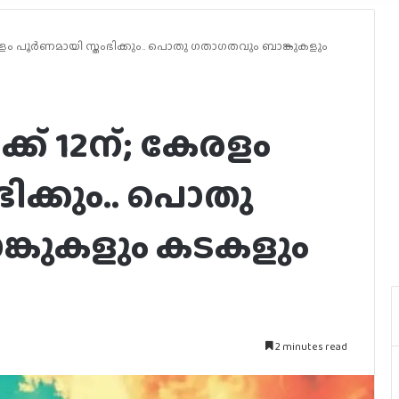
ളം പൂര്‍ണമായി സ്തംഭിക്കും.. പൊതു ഗതാഗതവും ബാങ്കുകളും
ക് 12ന്; കേരളം
ഭിക്കും.. പൊതു
്കുകളും കടകളും
2 minutes read