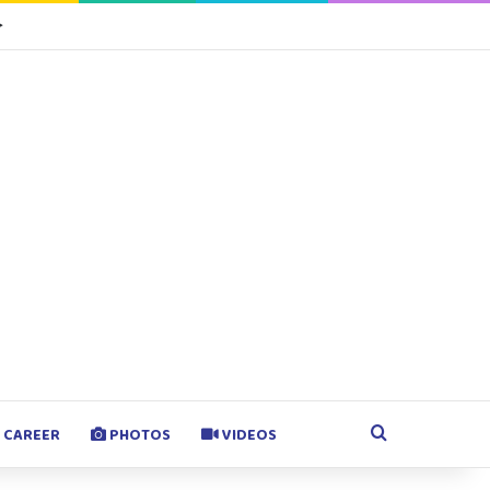
tagram
Google Play
Search for
CAREER
PHOTOS
VIDEOS