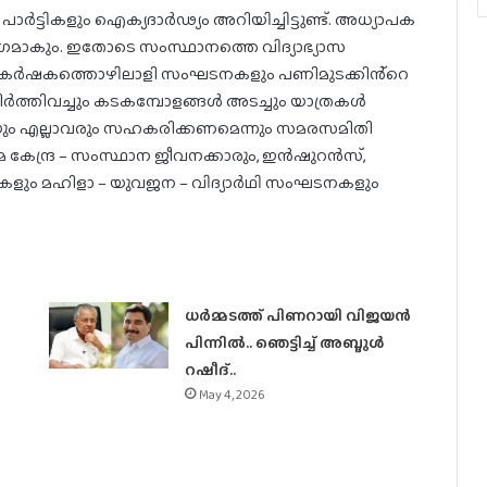
പാർട്ടികളും ഐക്യദാർഢ്യം അറിയിച്ചിട്ടുണ്ട്. അധ്യാപക
ാഗമാകും. ഇതോടെ സംസ്ഥാനത്തെ വിദ്യാഭ്യാസ
. കർഷകത്തൊഴിലാളി സംഘടനകളും പണിമുടക്കിൻ്റെ
നിർത്തിവച്ചും കടകമ്പോളങ്ങൾ അടച്ചും യാത്രകൾ
ും എല്ലാവരും സഹകരിക്കണമെന്നും സമരസമിതി
െ കേന്ദ്ര – സംസ്ഥാന ജീവനക്കാരും, ഇൻഷുറൻസ്,
ളും മഹിളാ – യുവജന – വിദ്യാർഥി സംഘടനകളും
ധര്‍മ്മടത്ത് പിണറായി വിജയന്‍
പിന്നില്‍.. ഞെട്ടിച്ച് അബ്ദുൾ
റഷീദ്..
May 4, 2026