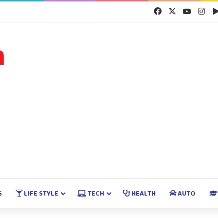
Facebook
X
YouTube
Ins
S
LIFE STYLE
TECH
HEALTH
AUTO