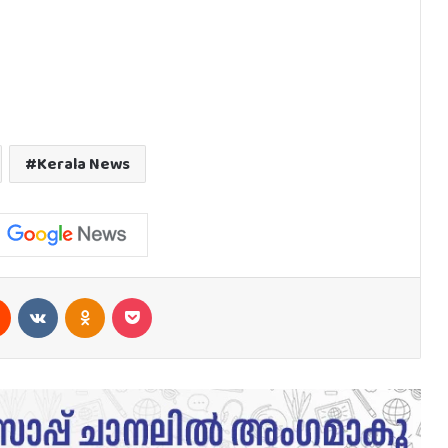
Kerala News
est
Reddit
VKontakte
Odnoklassniki
Pocket