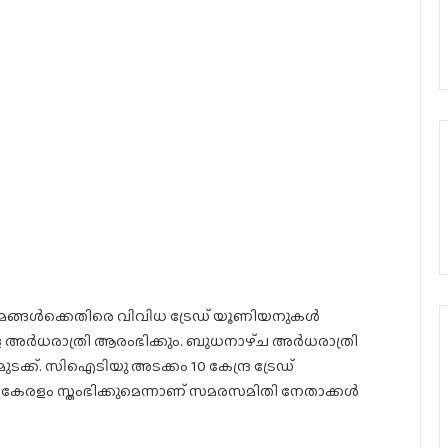
മങ്ങൾക്കെതിരെ വിവിധ ട്രേഡ് യൂണിയനുകൾ
ളെ അർധരാത്രി ആരംഭിക്കും. ബുധനാഴ്‌ച അർധരാത്രി
്ക്. സിഐടിയു അടക്കം 10 കേന്ദ്ര ട്രേഡ്‌
േരളം സ്തംഭിക്കുമെന്നാണ് സമരസമിതി നേതാക്കൾ