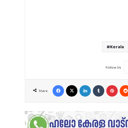
Kerala
Follow Us
Facebook
X
LinkedIn
Tumblr
Pinter
Share