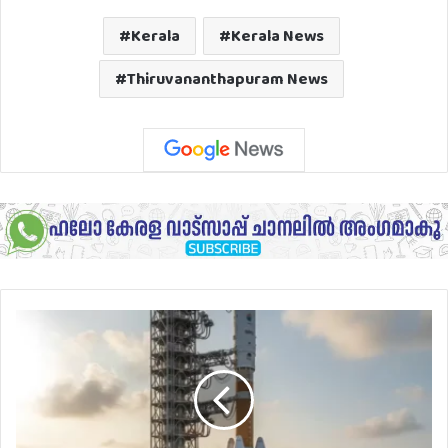
Kerala
Kerala News
Thiruvananthapuram News
ഈ
വർഷത്തെ
ആദ്യ
വിക്ഷേപണത്തിനൊരുങ്ങി
ISRO..
പിഎസ്എൽവി
സി