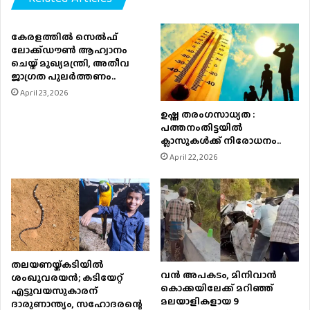
കേരളത്തിൽ സെൽഫ്
ലോക്ക്ഡൗൺ ആഹ്വാനം
ചെയ്ത് മുഖ്യമന്ത്രി, അതീവ
ജാഗ്രത പുലർത്തണം..
April 23, 2026
ഉഷ്ണ തരംഗസാധ്യത :
പത്തനംതിട്ടയില്‍
ക്ലാസുകള്‍ക്ക് നിരോധനം..
April 22, 2026
തലയണയ്ക്കടിയില്‍
വൻ അപകടം, മിനിവാൻ
ശംഖുവരയന്‍; കടിയേറ്റ്
കൊക്കയിലേക്ക് മറിഞ്ഞ്
എട്ടുവയസുകാരന്
മലയാളികളായ 9
ദാരുണാന്ത്യം, സഹോദരന്റെ