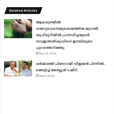
Related Articles
ആലപ്പുഴയിൽ
വയറുവേദനയുമായെത്തിയ യുവതി
ശുചിമുറിയിൽ പ്രസവിച്ചയുടൻ
നവജാതശിശുവിനെ ജനലിലൂടെ
പുറത്തെറിഞ്ഞു
May 26, 2026
ധര്‍മ്മടത്ത് പിണറായി വിജയന്‍ പിന്നില്‍..
ഞെട്ടിച്ച് അബ്ദുൾ റഷീദ്..
May 4, 2026