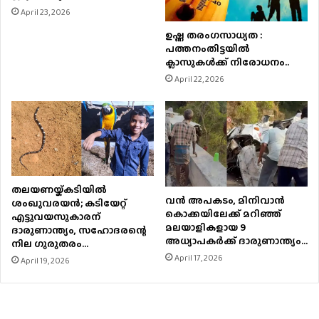
April 23, 2026
ഉഷ്ണ തരംഗസാധ്യത :
പത്തനംതിട്ടയില്‍
ക്ലാസുകള്‍ക്ക് നിരോധനം..
April 22, 2026
തലയണയ്ക്കടിയില്‍
വൻ അപകടം, മിനിവാൻ
ശംഖുവരയന്‍; കടിയേറ്റ്
കൊക്കയിലേക്ക് മറിഞ്ഞ്
എട്ടുവയസുകാരന്
മലയാളികളായ 9
ദാരുണാന്ത്യം, സഹോദരന്റെ
അധ്യാപകർക്ക് ദാരുണാന്ത്യം…
നില ഗുരുതരം…
April 17, 2026
April 19, 2026