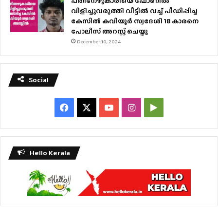
പതിനേഴുകാരിയെ ഫോണിൽ
വിളിച്ചുവരുത്തി വീട്ടിൽ വച്ച് പീഡിപ്പിച്ച
കേസിൽ കവിയൂർ സ്വദേശി 18 കാരനെ
പോലീസ് അറസ്റ്റ് ചെയ്തു
December 10, 2024
Social
Facebook
X
YouTube
Instagram
Google
Play
Hello Kerala