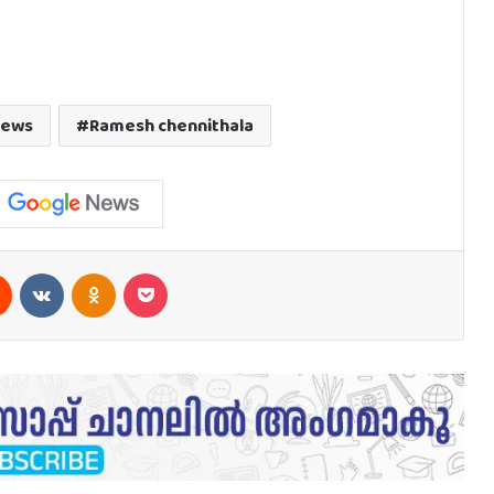
News
Ramesh chennithala
est
Reddit
VKontakte
Odnoklassniki
Pocket