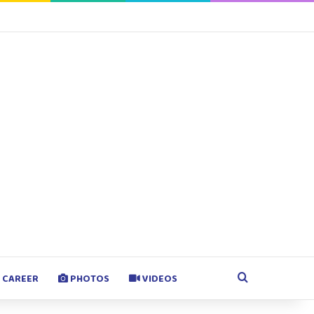
agram
Google Play
Search for
CAREER
PHOTOS
VIDEOS