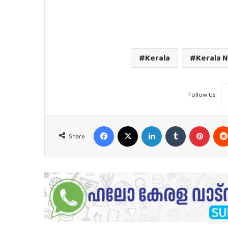
Kerala
Kerala 
Follow Us
Facebook
X
LinkedIn
Tumblr
Pinter
Share