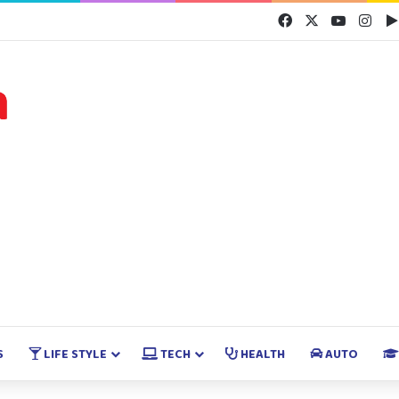
Facebook
X
YouTube
Inst
S
LIFE STYLE
TECH
HEALTH
AUTO