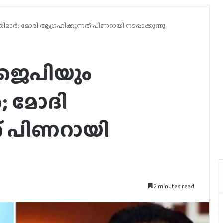
ാര്‍; മോദി ആഗ്രഹിക്കുന്നത് പിണറായി നടപ്പാക്കുന്നു..
ിജെപിയും
്‍; മോദി
ത് പിണറായി
2 minutes read