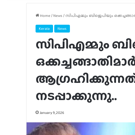
Home
/
News
/
സിപിഎമ്മും ബിജെപിയും ഒക്കച്ചങ്ങാതിമ
Kerala
News
സിപിഎമ്മും ബ
ഒക്കച്ചങ്ങാതിമാര
ആഗ്രഹിക്കുന്ന
നടപ്പാക്കുന്നു..
January 9, 2026