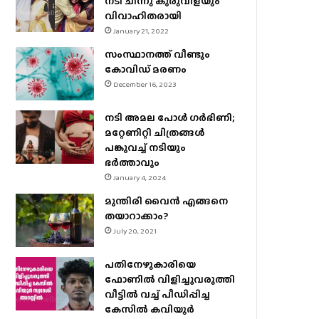
നടി ചിന്നു കുരുവിളയും
വിവാഹിതരായി
January 21, 2022
സംസ്ഥാനത്ത് വീണ്ടും
കോവിഡ് മരണം
December 16, 2023
നടി അമല പോൾ ​ഗർഭിണി;
മറ്റേണിറ്റി ചിത്രങ്ങള്‍
പങ്കുവച്ച് നടിയും
ഭർത്താവും
January 4, 2024
മുന്തിരി വൈന്‍ എങ്ങനെ
തയാറാക്കാം?
July 20, 2021
പതിനേഴുകാരിയെ
ഫോണിൽ വിളിച്ചുവരുത്തി
വീട്ടിൽ വച്ച് പീഡിപ്പിച്ച
കേസിൽ കവിയൂർ