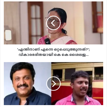
'എന്തിനാണ്
എന്നെ
ഒറ്റപ്പെടുത്തുന്നത്?';
വികാരഭരിതയായി
കെ
കെ
ശൈലജ...
'എന്തിനാണ് എന്നെ ഒറ്റപ്പെടുത്തുന്നത്?';
വികാരഭരിതയായി കെ കെ ശൈലജ...
യദുവിനെ
പുറത്താക്കിയതിന്
കാരണം
ആര്യാ
രാജേന്ദ്രനല്ല:
ആ
കാരണം
വേറെ..