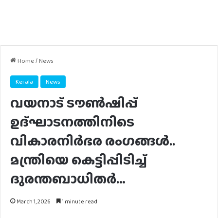
Home
/
News
Kerala
News
വയനാട് ടൗണ്‍ഷിപ്പ്
ഉദ്ഘാടനത്തിനിടെ
വികാരനിർഭര രം​ഗങ്ങൾ..
മന്ത്രിയെ കെട്ടിപ്പിടിച്ച്
ദുരന്തബാധിതർ…
March 1, 2026
1 minute read