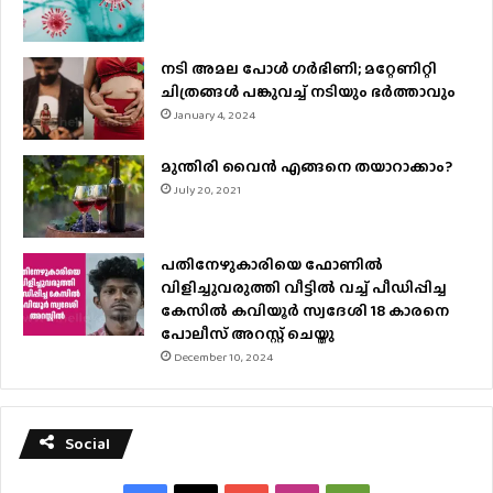
നടി അമല പോൾ ​ഗർഭിണി; മറ്റേണിറ്റി
ചിത്രങ്ങള്‍ പങ്കുവച്ച് നടിയും ഭർത്താവും
January 4, 2024
മുന്തിരി വൈന്‍ എങ്ങനെ തയാറാക്കാം?
July 20, 2021
പതിനേഴുകാരിയെ ഫോണിൽ
വിളിച്ചുവരുത്തി വീട്ടിൽ വച്ച് പീഡിപ്പിച്ച
കേസിൽ കവിയൂർ സ്വദേശി 18 കാരനെ
പോലീസ് അറസ്റ്റ് ചെയ്തു
December 10, 2024
Social