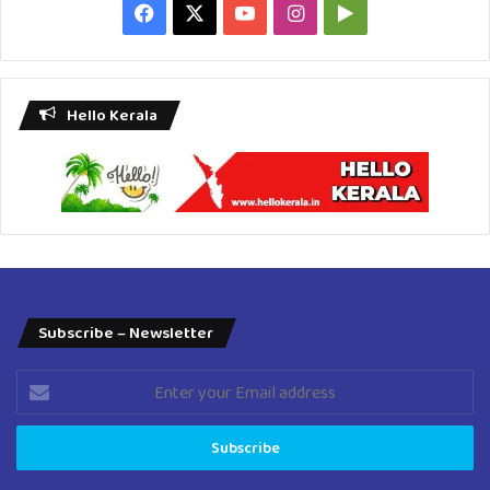
Facebook
X
YouTube
Instagram
Google
Play
Hello Kerala
Subscribe – Newsletter
Enter
your
Email
address