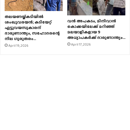
തലയണയ്ക്കടിയില്‍
വൻ അപകടം, മിനിവാൻ
ശംഖുവരയന്‍; കടിയേറ്റ്
കൊക്കയിലേക്ക് മറിഞ്ഞ്
എട്ടുവയസുകാരന്
മലയാളികളായ 9
ദാരുണാന്ത്യം, സഹോദരന്റെ
അധ്യാപകർക്ക് ദാരുണാന്ത്യം…
നില ഗുരുതരം…
April 17, 2026
April 19, 2026