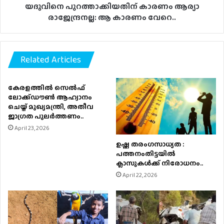
യദുവിനെ പുറത്താക്കിയതിന് കാരണം ആര്യാ
രാജേന്ദ്രനല്ല: ആ കാരണം വേറെ..
Related Articles
കേരളത്തിൽ സെൽഫ്
ലോക്ക്ഡൗൺ ആഹ്വാനം
ചെയ്ത് മുഖ്യമന്ത്രി, അതീവ
ജാഗ്രത പുലർത്തണം..
April 23, 2026
ഉഷ്ണ തരംഗസാധ്യത :
പത്തനംതിട്ടയില്‍
ക്ലാസുകള്‍ക്ക് നിരോധനം..
April 22, 2026