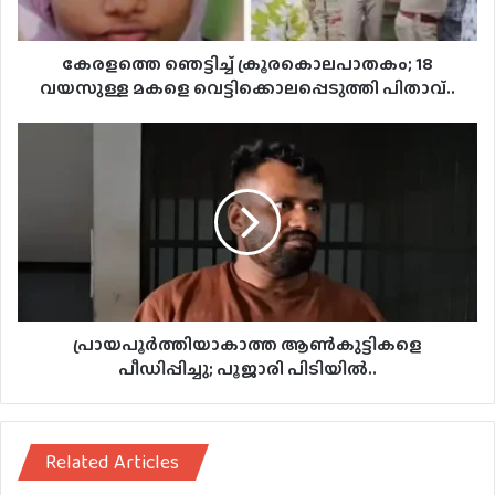
പിതാവ്..
കേരളത്തെ ഞെട്ടിച്ച് ക്രൂരകൊലപാതകം; 18
വയസുള്ള മകളെ വെട്ടിക്കൊലപ്പെടുത്തി പിതാവ്..
പ്രായപൂര്‍ത്തിയാകാത്ത
ആണ്‍കുട്ടികളെ
പീഡിപ്പിച്ചു;
പൂജാരി
പിടിയില്‍..
പ്രായപൂര്‍ത്തിയാകാത്ത ആണ്‍കുട്ടികളെ
പീഡിപ്പിച്ചു; പൂജാരി പിടിയില്‍..
Related Articles