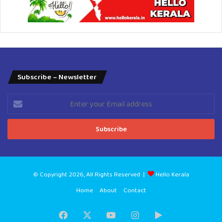
Subscribe – Newsletter
Enter
your
Email
address
© Copyright 2026, All Rights Reserved |
Hello Kerala
Home
About
Contact
Facebook
X
YouTube
Instagram
Google