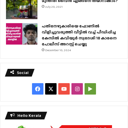
മുന്തിരി വൈന്‍ എങ്ങനെ തയാറാക്കാം?
July 20, 2021
പതിനേഴുകാരിയെ ഫോണിൽ
വിളിച്ചുവരുത്തി വീട്ടിൽ വച്ച് പീഡിപ്പിച്ച
കേസിൽ കവിയൂർ സ്വദേശി 18 കാരനെ
പോലീസ് അറസ്റ്റ് ചെയ്തു
December 10, 2024
Social
Facebook
X
YouTube
Instagram
Google
Play
Hello Kerala