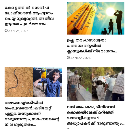
കേരളത്തിൽ സെൽഫ്
ലോക്ക്ഡൗൺ ആഹ്വാനം
ചെയ്ത് മുഖ്യമന്ത്രി, അതീവ
ജാഗ്രത പുലർത്തണം..
April 23, 2026
ഉഷ്ണ തരംഗസാധ്യത :
പത്തനംതിട്ടയില്‍
ക്ലാസുകള്‍ക്ക് നിരോധനം..
April 22, 2026
തലയണയ്ക്കടിയില്‍
വൻ അപകടം, മിനിവാൻ
ശംഖുവരയന്‍; കടിയേറ്റ്
കൊക്കയിലേക്ക് മറിഞ്ഞ്
എട്ടുവയസുകാരന്
മലയാളികളായ 9
ദാരുണാന്ത്യം, സഹോദരന്റെ
അധ്യാപകർക്ക് ദാരുണാന്ത്യം…
നില ഗുരുതരം…