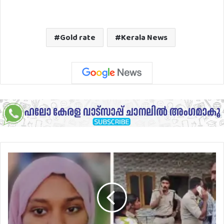
Gold rate
Kerala News
കേരളത്തെ
ഞെട്ടിച്ച്
ക്രൂരകൊലപാതകം;
18
വയസുള്ള
മകളെ
വെട്ടിക്കൊലപ്പെടുത്തി