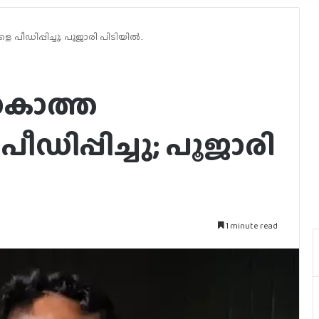
പീഡിപ്പിച്ചു; പൂജാരി പിടിയില്‍..
യാകാത്ത
ീഡിപ്പിച്ചു; പൂജാരി
1 minute read