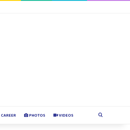
agram
Google Play
Search for
CAREER
PHOTOS
VIDEOS