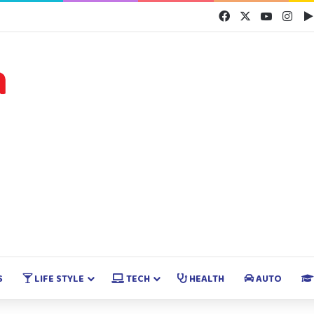
Facebook
X
YouTube
Inst
S
LIFE STYLE
TECH
HEALTH
AUTO