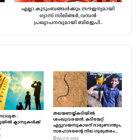
ബിജെപി..
​എല്ലാ കുടുംബങ്ങൾക്കും സൗജന്യമായി
ഗ്യാസ് സിലിണ്ടർ, വമ്പൻ
പ്രഖ്യാപനവുമായി ബിജെപി..
തലയണയ്ക്കടിയില്‍
ാധ്യത :
ശംഖുവരയന്‍; കടിയേറ്റ്
യില്‍ ക്ലാസുകള്‍ക്ക്
എട്ടുവയസുകാരന് ദാരുണാന്ത്യം,
.
സഹോദരന്റെ നില ഗുരുതരം…
6
April 19, 2026