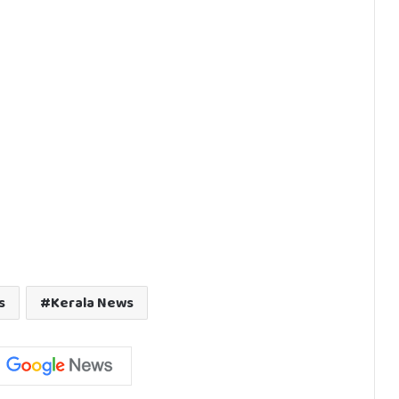
s
Kerala News