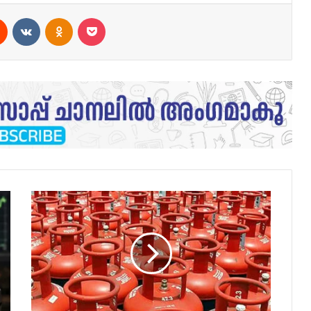
est
Reddit
VKontakte
Odnoklassniki
Pocket
എല്ലാ
കുടുംബങ്ങൾക്കും
സൗജന്യമായി
ഗ്യാസ്
സിലിണ്ടർ,
വമ്പൻ
പ്രഖ്യാപനവുമായി