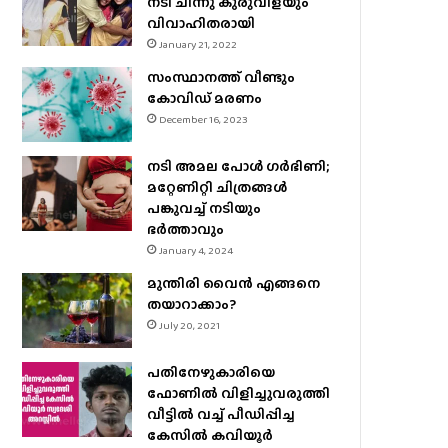
നടി ചിന്നു കുരുവിളയും
വിവാഹിതരായി
January 21, 2022
സംസ്ഥാനത്ത് വീണ്ടും
കോവിഡ് മരണം
December 16, 2023
നടി അമല പോൾ ​ഗർഭിണി;
മറ്റേണിറ്റി ചിത്രങ്ങള്‍
പങ്കുവച്ച് നടിയും
ഭർത്താവും
January 4, 2024
മുന്തിരി വൈന്‍ എങ്ങനെ
തയാറാക്കാം?
July 20, 2021
പതിനേഴുകാരിയെ
ഫോണിൽ വിളിച്ചുവരുത്തി
വീട്ടിൽ വച്ച് പീഡിപ്പിച്ച
കേസിൽ കവിയൂർ