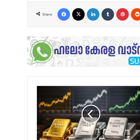
Facebook
X
LinkedIn
Tumblr
Pinter
Share
സ്വര്‍ണ്ണവും
വെള്ളിയും
മാത്രമല്ല,
പ്ലാറ്റിനവും
കൂപ്പുകുത്തി..
കനത്ത
വിലത്തകർച്ച..