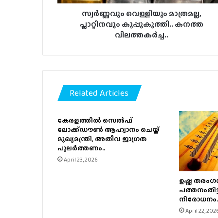
സ്വര്‍ണ്ണവും വെള്ളിയും മാത്രമല്ല,
പ്ലാറ്റിനവും കൂപ്പുകുത്തി.. കനത്ത
വിലത്തകർച്ച..
Related Articles
കേരളത്തിൽ സെൽഫ്
ലോക്ക്ഡൗൺ ആഹ്വാനം ചെയ്ത്
മുഖ്യമന്ത്രി, അതീവ ജാഗ്രത
പുലർത്തണം..
April 23, 2026
ഉഷ്ണ തരംഗസ
പത്തനംതിട്ട
നിരോധനം.
April 22, 202