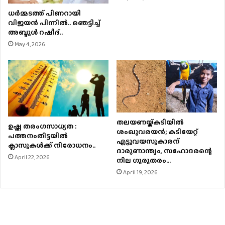
ധര്‍മ്മടത്ത് പിണറായി
വിജയന്‍ പിന്നില്‍.. ഞെട്ടിച്ച്
അബ്ദുൾ റഷീദ്..
May 4, 2026
തലയണയ്ക്കടിയില്‍
ഉഷ്ണ തരംഗസാധ്യത :
ശംഖുവരയന്‍; കടിയേറ്റ്
പത്തനംതിട്ടയില്‍
എട്ടുവയസുകാരന്
ക്ലാസുകള്‍ക്ക് നിരോധനം..
ദാരുണാന്ത്യം, സഹോദരന്റെ
April 22, 2026
നില ഗുരുതരം…
April 19, 2026