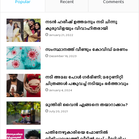
Popular
Recent
Comments
നടന്‍ ഹരീഷ് ഉത്തമനും നടി ചിന്നു
കുരുവിളയും വിവാഹിതരായി
January 21, 2022
സംസ്ഥാനത്ത് വീണ്ടും കോവിഡ് മരണം
December 16, 2023
നടി അമല പോൾ ​ഗർഭിണി; മറ്റേണിറ്റി
ചിത്രങ്ങള്‍ പങ്കുവച്ച് നടിയും ഭർത്താവും
January 4, 2024
മുന്തിരി വൈന്‍ എങ്ങനെ തയാറാക്കാം?
July 20, 2021
പതിനേഴുകാരിയെ ഫോണിൽ
വിളിച്ചുവരുത്തി വീട്ടിൽ വച്ച് പീഡിപ്പിച്ച