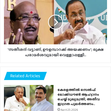
'സതീശന്
വട്ടാണ്,
ഊളമ്പാറക്ക്
അയക്കണം';
രൂക്ഷ
പരാമർശവുമായി
വെള്ളാപ്പള്ളി..
'സതീശന് വട്ടാണ്, ഊളമ്പാറക്ക് അയക്കണം'; രൂക്ഷ
പരാമർശവുമായി വെള്ളാപ്പള്ളി..
Related Articles
കേരളത്തിൽ സെൽഫ്
ലോക്ക്ഡൗൺ ആഹ്വാനം
ചെയ്ത് മുഖ്യമന്ത്രി, അതീവ
ജാഗ്രത പുലർത്തണം..
April 23, 2026