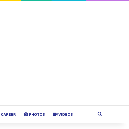
agram
Google Play
Search for
CAREER
PHOTOS
VIDEOS