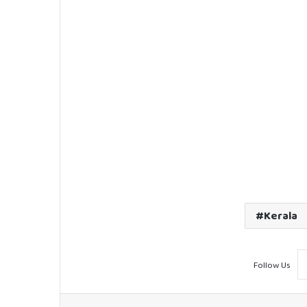
Kerala
Follow Us
Facebook
X
LinkedIn
Tumblr
Pinter