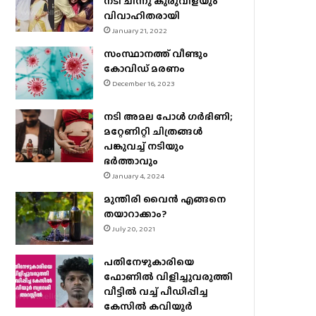
നടി ചിന്നു കുരുവിളയും
വിവാഹിതരായി
January 21, 2022
സംസ്ഥാനത്ത് വീണ്ടും
കോവിഡ് മരണം
December 16, 2023
നടി അമല പോൾ ​ഗർഭിണി;
മറ്റേണിറ്റി ചിത്രങ്ങള്‍
പങ്കുവച്ച് നടിയും
ഭർത്താവും
January 4, 2024
മുന്തിരി വൈന്‍ എങ്ങനെ
തയാറാക്കാം?
July 20, 2021
പതിനേഴുകാരിയെ
ഫോണിൽ വിളിച്ചുവരുത്തി
വീട്ടിൽ വച്ച് പീഡിപ്പിച്ച
കേസിൽ കവിയൂർ