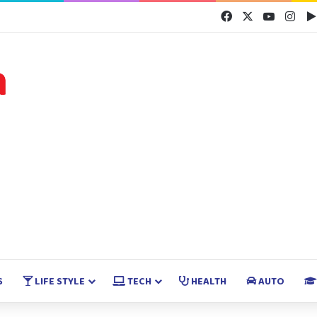
Facebook
X
YouTube
Inst
S
LIFE STYLE
TECH
HEALTH
AUTO