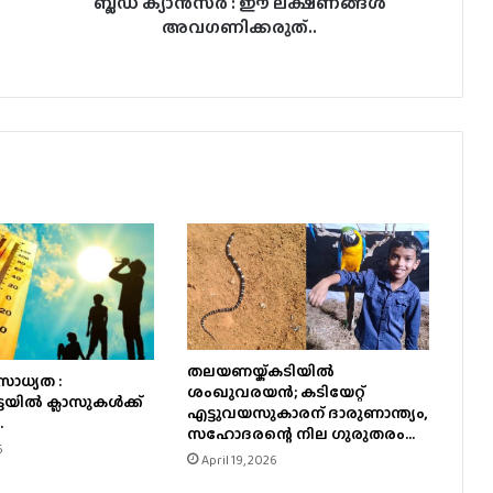
ബ്ലഡ് ക്യാൻസർ : ഈ ലക്ഷണങ്ങൾ
അവ​ഗണിക്കരുത്..
തലയണയ്ക്കടിയില്‍
ാധ്യത :
ശംഖുവരയന്‍; കടിയേറ്റ്
യില്‍ ക്ലാസുകള്‍ക്ക്
എട്ടുവയസുകാരന് ദാരുണാന്ത്യം,
.
സഹോദരന്റെ നില ഗുരുതരം…
6
April 19, 2026