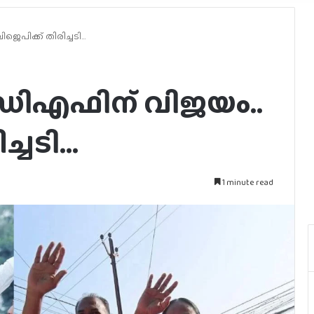
െപിക്ക് തിരിച്ചടി…
ുഡിഎഫിന് വിജയം..
ച്ചടി…
1 minute read