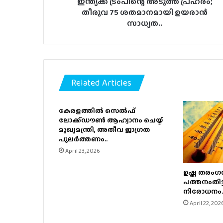
ഇന്ത്യക്ക് ട്രംപിന്റെ അടുത്ത പ്രഹരം;
തീരുവ 75 ശതമാനമായി ഉയരാൻ
സാധ്യത..
Related Articles
കേരളത്തിൽ സെൽഫ്
ലോക്ക്ഡൗൺ ആഹ്വാനം ചെയ്ത്
മുഖ്യമന്ത്രി, അതീവ ജാഗ്രത
പുലർത്തണം..
April 23, 2026
ഉഷ്ണ തരംഗസ
പത്തനംതിട്ട
നിരോധനം.
April 22, 202