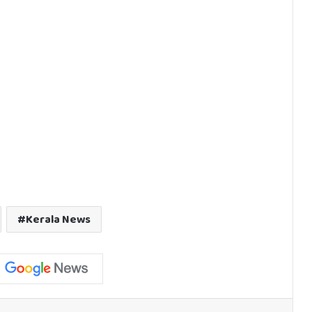
Kerala News
est
Reddit
VKontakte
Odnoklassniki
Pocket