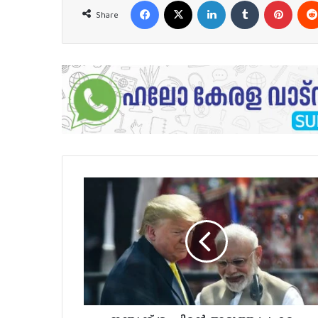
Share
ഇന്ത്യക്ക്
ട്രംപിന്റെ
അടുത്ത
പ്രഹരം;
തീരുവ
75
ശതമാനമായി
ഉയരാൻ
സാധ്യത..