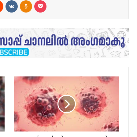
ബ്ലഡ്
ക്യാൻസർ
:
ഈ
ലക്ഷണങ്ങൾ
അവ​
ഗണിക്കരുത്..