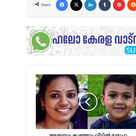
Share
അമ്മയും
കുഞ്ഞും
വീട്ടില്‍
ദുരൂഹ
സാഹചര്യത്തില്‍
മരിച്ച
നിലയില്‍..
അമ്മയും കുഞ്ഞും വീട്ടില്‍ ദുരൂഹ