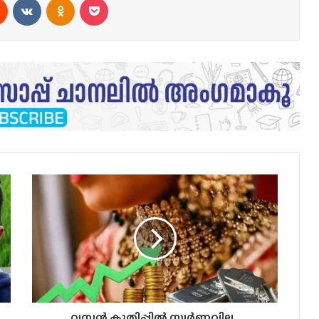
വമ്പൻ
കുതിപ്പിൽ
സ്വർണവില..
പിടിതരാതെ
വെള്ളിയും...
വമ്പൻ കുതിപ്പിൽ സ്വർണവില..