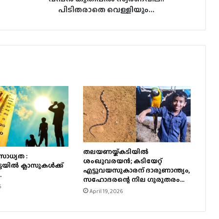
പിടിതരാതെ വെള്ളിയും...
തലയണയ്ക്കടിയില്‍
ാധ്യത :
ശംഖുവരയന്‍; കടിയേറ്റ്
യില്‍ ക്ലാസുകള്‍ക്ക്
എട്ടുവയസുകാരന് ദാരുണാന്ത്യം,
.
സഹോദരന്റെ നില ഗുരുതരം…
6
April 19, 2026