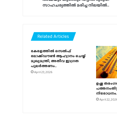
സാഹചര്യത്തില്‍ മരിച്ച നിലയില്‍..
Related Articles
കേരളത്തിൽ സെൽഫ്
ലോക്ക്ഡൗൺ ആഹ്വാനം ചെയ്ത്
മുഖ്യമന്ത്രി, അതീവ ജാഗ്രത
പുലർത്തണം..
April 23, 2026
ഉഷ്ണ തരംഗസ
പത്തനംതിട്ട
നിരോധനം.
April 22, 202