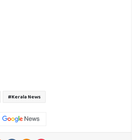
Kerala News
est
Reddit
VKontakte
Odnoklassniki
Pocket