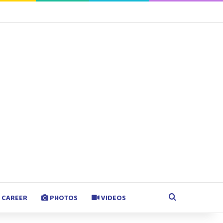
agram
Google Play
Search for
CAREER
PHOTOS
VIDEOS