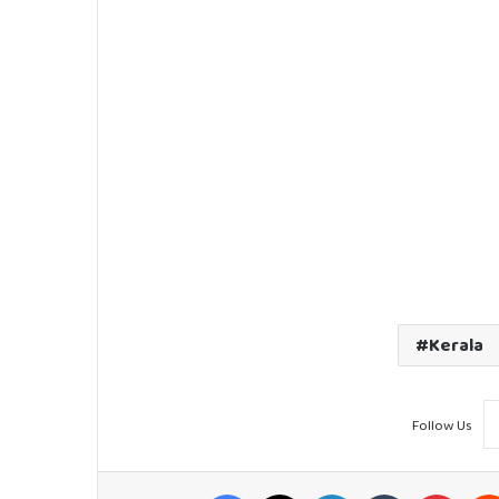
Kerala
Follow Us
Facebook
X
LinkedIn
Tumblr
Pinter