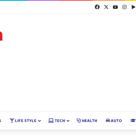
Facebook
X
YouTube
Inst
S
LIFE STYLE
TECH
HEALTH
AUTO