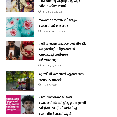
നടി ചിന്നു കുരുവിളയും
വിവാഹിതരായി
January 21, 2022
സംസ്ഥാനത്ത് വീണ്ടും
കോവിഡ് മരണം
December 16, 2023
നടി അമല പോൾ ​ഗർഭിണി;
മറ്റേണിറ്റി ചിത്രങ്ങള്‍
പങ്കുവച്ച് നടിയും
ഭർത്താവും
January 4, 2024
മുന്തിരി വൈന്‍ എങ്ങനെ
തയാറാക്കാം?
July 20, 2021
പതിനേഴുകാരിയെ
ഫോണിൽ വിളിച്ചുവരുത്തി
വീട്ടിൽ വച്ച് പീഡിപ്പിച്ച
കേസിൽ കവിയൂർ