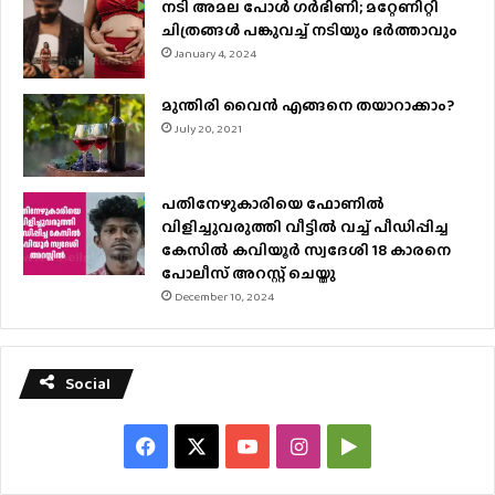
നടി അമല പോൾ ​ഗർഭിണി; മറ്റേണിറ്റി
ചിത്രങ്ങള്‍ പങ്കുവച്ച് നടിയും ഭർത്താവും
January 4, 2024
മുന്തിരി വൈന്‍ എങ്ങനെ തയാറാക്കാം?
July 20, 2021
പതിനേഴുകാരിയെ ഫോണിൽ
വിളിച്ചുവരുത്തി വീട്ടിൽ വച്ച് പീഡിപ്പിച്ച
കേസിൽ കവിയൂർ സ്വദേശി 18 കാരനെ
പോലീസ് അറസ്റ്റ് ചെയ്തു
December 10, 2024
Social
Facebook
X
YouTube
Instagram
Google
Play