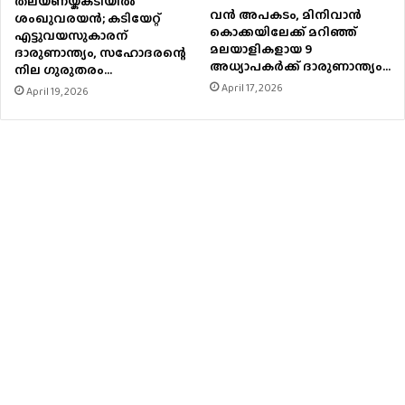
തലയണയ്ക്കടിയില്‍
വൻ അപകടം, മിനിവാൻ
ശംഖുവരയന്‍; കടിയേറ്റ്
കൊക്കയിലേക്ക് മറിഞ്ഞ്
എട്ടുവയസുകാരന്
മലയാളികളായ 9
ദാരുണാന്ത്യം, സഹോദരന്റെ
അധ്യാപകർക്ക് ദാരുണാന്ത്യം…
നില ഗുരുതരം…
April 17, 2026
April 19, 2026