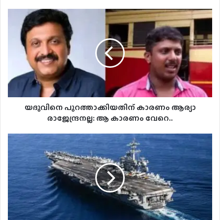
യദുവിനെ
പുറത്താക്കിയതിന്
കാരണം
ആര്യാ
രാജേന്ദ്രനല്ല:
ആ
കാരണം
വേറെ..
യദുവിനെ പുറത്താക്കിയതിന് കാരണം ആര്യാ
രാജേന്ദ്രനല്ല: ആ കാരണം വേറെ..
അമേരിക്കയ്ക്ക്
എതിരെ
ഇറാന്റെ
വന്‍
തിരിച്ചടി;
യുഎസ്എസ്
എബ്രഹാം
ലിങ്കണ്