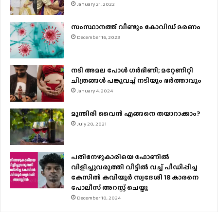
January 21, 2022
സംസ്ഥാനത്ത് വീണ്ടും കോവിഡ് മരണം
December 16, 2023
നടി അമല പോൾ ​ഗർഭിണി; മറ്റേണിറ്റി
ചിത്രങ്ങള്‍ പങ്കുവച്ച് നടിയും ഭർത്താവും
January 4, 2024
മുന്തിരി വൈന്‍ എങ്ങനെ തയാറാക്കാം?
July 20, 2021
പതിനേഴുകാരിയെ ഫോണിൽ
വിളിച്ചുവരുത്തി വീട്ടിൽ വച്ച് പീഡിപ്പിച്ച
കേസിൽ കവിയൂർ സ്വദേശി 18 കാരനെ
പോലീസ് അറസ്റ്റ് ചെയ്തു
December 10, 2024