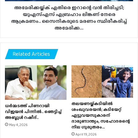
നേരെ
ആക്രമണം..
അമേരിക്കയ്ക്ക് എതിരെ ഇറാന്റെ വന്‍ തിരിച്ചടി;
സൈനികരുടെ
യുഎസ്എസ് എബ്രഹാം ലിങ്കണ് നേരെ
മരണം
ആക്രമണം.. സൈനികരുടെ മരണം സ്ഥിരീകരിച്ച്
സ്ഥിരീകരിച്ച്
അമേരിക്ക...
അമേരിക്ക...
Related Articles
തലയണയ്ക്കടിയില്‍
ധര്‍മ്മടത്ത് പിണറായി
ശംഖുവരയന്‍; കടിയേറ്റ്
വിജയന്‍ പിന്നില്‍.. ഞെട്ടിച്ച്
എട്ടുവയസുകാരന്
അബ്ദുൾ റഷീദ്..
ദാരുണാന്ത്യം, സഹോദരന്റെ
May 4, 2026
നില ഗുരുതരം…
April 19, 2026