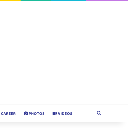
agram
Google Play
Search for
CAREER
PHOTOS
VIDEOS