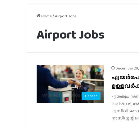
Home
/
Airport Jobs
Airport Jobs
December 29,
എയർപോർട
ഉള്ളവർക
Career
എയർപോർട്സ്
തമിഴ്നാട്, അ
എന്നിവിടങ്
അസിസ്റ്റന്റ്