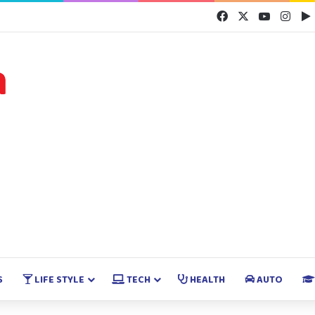
Facebook
X
YouTube
Inst
S
LIFE STYLE
TECH
HEALTH
AUTO