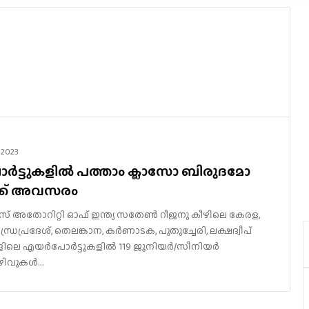
 2023
്ടുകളിൽ പത്താം ക്ലാസോ ബിരുദമോ
്ക് അവസരം
 അതോറിറ്റി ഓഫ് ഇന്ത്യ സതേൺ റീജനു കീഴിലെ കേരള,
ന്ധ്രപ്രദേശ്, തെലങ്കാന, കർണാടക, പുതുച്ചേരി, ലക്ഷദ്വീപ്
ങളിലെ എയർപോർട്ടുകളിൽ 119 ജൂനിയർ/സീനിയർ
 ഒഴിവുകൾ…