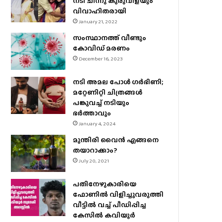
നടി ചിന്നു കുരുവിളയും
വിവാഹിതരായി
January 21, 2022
സംസ്ഥാനത്ത് വീണ്ടും
കോവിഡ് മരണം
December 16, 2023
നടി അമല പോൾ ​ഗർഭിണി;
മറ്റേണിറ്റി ചിത്രങ്ങള്‍
പങ്കുവച്ച് നടിയും
ഭർത്താവും
January 4, 2024
മുന്തിരി വൈന്‍ എങ്ങനെ
തയാറാക്കാം?
July 20, 2021
പതിനേഴുകാരിയെ
ഫോണിൽ വിളിച്ചുവരുത്തി
വീട്ടിൽ വച്ച് പീഡിപ്പിച്ച
കേസിൽ കവിയൂർ