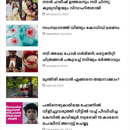
നടന്‍ ഹരീഷ് ഉത്തമനും നടി ചിന്നു
കുരുവിളയും വിവാഹിതരായി
January 21, 2022
സംസ്ഥാനത്ത് വീണ്ടും കോവിഡ് മരണം
December 16, 2023
നടി അമല പോൾ ​ഗർഭിണി; മറ്റേണിറ്റി
ചിത്രങ്ങള്‍ പങ്കുവച്ച് നടിയും ഭർത്താവും
January 4, 2024
മുന്തിരി വൈന്‍ എങ്ങനെ തയാറാക്കാം?
July 20, 2021
പതിനേഴുകാരിയെ ഫോണിൽ
വിളിച്ചുവരുത്തി വീട്ടിൽ വച്ച് പീഡിപ്പിച്ച
കേസിൽ കവിയൂർ സ്വദേശി 18 കാരനെ
പോലീസ് അറസ്റ്റ് ചെയ്തു
December 10, 2024