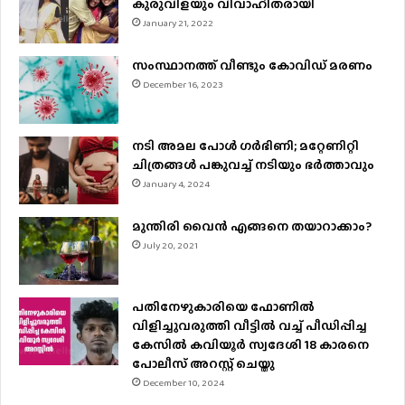
കുരുവിളയും വിവാഹിതരായി
January 21, 2022
സംസ്ഥാനത്ത് വീണ്ടും കോവിഡ് മരണം
December 16, 2023
നടി അമല പോൾ ​ഗർഭിണി; മറ്റേണിറ്റി
ചിത്രങ്ങള്‍ പങ്കുവച്ച് നടിയും ഭർത്താവും
January 4, 2024
മുന്തിരി വൈന്‍ എങ്ങനെ തയാറാക്കാം?
July 20, 2021
പതിനേഴുകാരിയെ ഫോണിൽ
വിളിച്ചുവരുത്തി വീട്ടിൽ വച്ച് പീഡിപ്പിച്ച
കേസിൽ കവിയൂർ സ്വദേശി 18 കാരനെ
പോലീസ് അറസ്റ്റ് ചെയ്തു
December 10, 2024