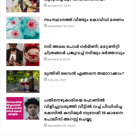
January 21, 2022
സംസ്ഥാനത്ത് വീണ്ടും കോവിഡ് മരണം
December 16, 2023
നടി അമല പോൾ ​ഗർഭിണി; മറ്റേണിറ്റി
ചിത്രങ്ങള്‍ പങ്കുവച്ച് നടിയും ഭർത്താവും
January 4, 2024
മുന്തിരി വൈന്‍ എങ്ങനെ തയാറാക്കാം?
July 20, 2021
പതിനേഴുകാരിയെ ഫോണിൽ
വിളിച്ചുവരുത്തി വീട്ടിൽ വച്ച് പീഡിപ്പിച്ച
കേസിൽ കവിയൂർ സ്വദേശി 18 കാരനെ
പോലീസ് അറസ്റ്റ് ചെയ്തു
December 10, 2024