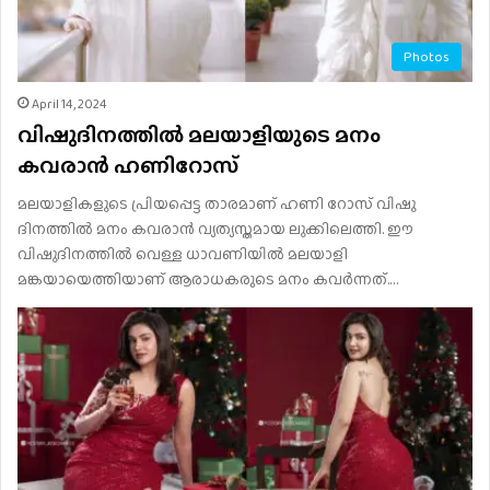
Photos
April 14, 2024
വിഷുദിനത്തിൽ മലയാളിയുടെ മനം
കവരാൻ ഹണിറോസ്
മലയാളികളുടെ പ്രിയപ്പെട്ട താരമാണ് ഹണി റോസ് വിഷു
ദിനത്തിൽ മനം കവരാൻ വ്യത്യസ്തമായ ലുക്കിലെത്തി. ഈ
വിഷുദിനത്തിൽ വെള്ള ധാവണിയില്‍ മലയാളി
മങ്കയായെത്തിയാണ് ആരാധകരുടെ മനം കവർന്നത്.…