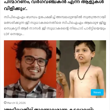
പിന്മാറണം, വർഗവഞ്ചകൻ എന്ന് ആളുകൾ
വിളിക്കും’..
സിപിഐഎം ബന്ധം ഉപേക്ഷിച്ച് അമ്പലപ്പുഴയിൽ സ്വതന്ത്രനായി
മത്സരിക്കുന്ന ജി സുധാകരനെതിരെ സിപിഐഎം ആലപ്പുഴ ജില്ല
സെക്രട്ടറി ആർ നാസർ. ജി സുധാകരന്റെ നിലപാട് പാർട്ടിയെയും
LDF നെയും…
News
March 12, 2026
‘അടിവാതില് തുറന്നുവരുന്ന കടവാവല്’;