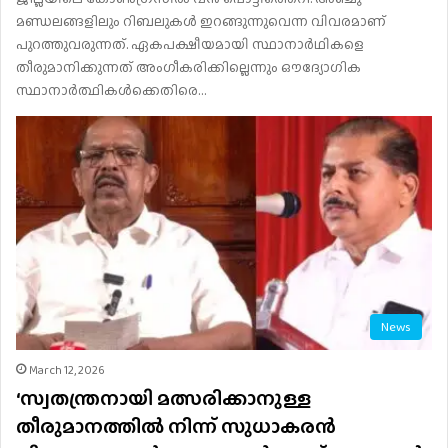
മണ്ഡലങ്ങളിലും റിബലുകൾ ഇറങ്ങുന്നുവെന്ന വിവരമാണ്
പുറത്തുവരുന്നത്. ഏകപക്ഷീയമായി സ്ഥാനാർഥികളെ
തീരുമാനിക്കുന്നത് അംഗീകരിക്കില്ലെന്നും ഔദ്യോഗിക
സ്ഥാനാർത്ഥികൾക്കെതിരെ…
News
March 12, 2026
‘സ്വതന്ത്രനായി മത്സരിക്കാനുള്ള
തീരുമാനത്തിൽ നിന്ന് സുധാകരൻ