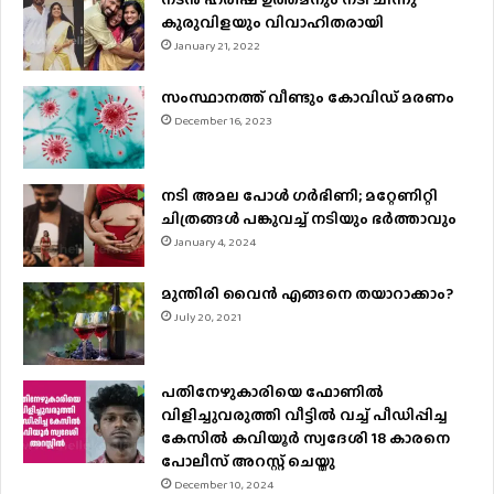
കുരുവിളയും വിവാഹിതരായി
January 21, 2022
സംസ്ഥാനത്ത് വീണ്ടും കോവിഡ് മരണം
December 16, 2023
നടി അമല പോൾ ​ഗർഭിണി; മറ്റേണിറ്റി
ചിത്രങ്ങള്‍ പങ്കുവച്ച് നടിയും ഭർത്താവും
January 4, 2024
മുന്തിരി വൈന്‍ എങ്ങനെ തയാറാക്കാം?
July 20, 2021
പതിനേഴുകാരിയെ ഫോണിൽ
വിളിച്ചുവരുത്തി വീട്ടിൽ വച്ച് പീഡിപ്പിച്ച
കേസിൽ കവിയൂർ സ്വദേശി 18 കാരനെ
പോലീസ് അറസ്റ്റ് ചെയ്തു
December 10, 2024