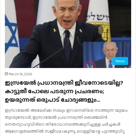
News
March 14, 2026
ഇസ്രയേൽ പ്രധാനമന്ത്രി ജീവനോടെയില്ല?
കാട്ടുതീ പോലെ പടരുന്ന പ്രചരണം;
ഉയരുന്നത് ഒരുപാട് ചോദ്യങ്ങളും…
ഇസ്രായേൽ-അമേരിക്ക സഖ്യം ഇറാനെതിരെ നടത്തുന്ന യുദ്ധം
തുടരുമ്പോൾ, ഇസ്രായേൽ പ്രധാനമന്ത്രി ബെഞ്ചമിൻ
നെതന്യാഹുവിന്‍റെ തിരോധാനത്തെക്കുറിച്ചുള്ള ചർച്ചകൾ
ആഗോളതലത്തിൽ സജീവമാകുന്നു. വെള്ളിയാഴ്ച പുറത്തുവിട്ട