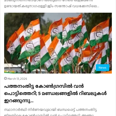
ഉണ്ടായത്.കരുനാഗപ്പള്ളി ജിം സന്തോഷ് വധക്കേസിലെ…
News
March 13, 2026
പത്തനംതിട്ട കോൺ​ഗ്രസിൽ വൻ
പൊട്ടിത്തെറി; 5 മണ്ഡലങ്ങളിൽ റിബലുകൾ
ഇറങ്ങുന്നു…
സ്ഥാനാർത്ഥി നിർണയവുമായി ബന്ധപ്പെട്ട് പത്തനംതിട്ട
ജില്ലയിലെ കോൺഗ്രസിൽ വൻ പൊട്ടിത്തെറി. അഞ്ചു