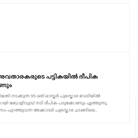
അവതാരകരുടെ പട്ടികയിൽ ദീപിക
ോണും
ം തീയതി നടക്കുന്ന 95-മത് ഓസ്കർ പുരസ്കാര വേദിയിൽ
 ബോളിവുഡ് നടി ദീപിക പദുക്കോണും എത്തുന്നു.
ം പുറത്തുവന്ന അക്കാദമി പുരസ്കാര ചടങ്ങിലെ…