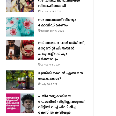
നടി ചിന്നു കുരുവിളയും
വിവാഹിതരായി
January 21, 2022
സംസ്ഥാനത്ത് വീണ്ടും
കോവിഡ് മരണം
December 16, 2023
നടി അമല പോൾ ​ഗർഭിണി;
മറ്റേണിറ്റി ചിത്രങ്ങള്‍
പങ്കുവച്ച് നടിയും
ഭർത്താവും
January 4, 2024
മുന്തിരി വൈന്‍ എങ്ങനെ
തയാറാക്കാം?
July 20, 2021
പതിനേഴുകാരിയെ
ഫോണിൽ വിളിച്ചുവരുത്തി
വീട്ടിൽ വച്ച് പീഡിപ്പിച്ച
കേസിൽ കവിയൂർ