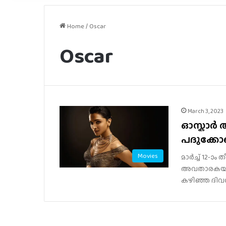
Home
/
Oscar
Oscar
March 3, 2023
ഓസ്കാർ 
പദുക്ക
Movies
മാർച്ച് 12-ാ
അവതാരകയായി
കഴിഞ്ഞ ദിവസ