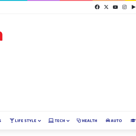
Facebook
X
YouTube
Inst
S
LIFE STYLE
TECH
HEALTH
AUTO