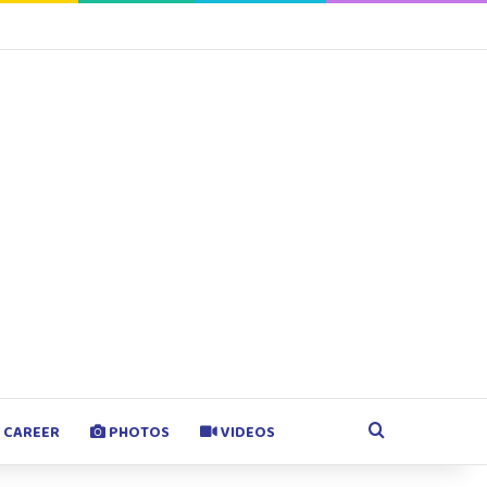
agram
Google Play
Search for
CAREER
PHOTOS
VIDEOS