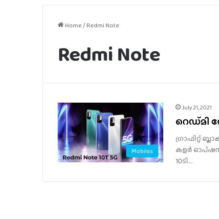
Home
/
Redmi Note
Redmi Note
July 21, 2021
റെഡ്​മി ന
ഗ്രാഫിറ്റ് ബ്ലാ
കളര്‍ ഓപ്ഷനുകള
Mobiles
10ടി…