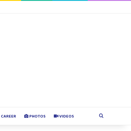
agram
Google Play
Search for
CAREER
PHOTOS
VIDEOS