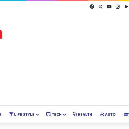
Facebook
X
YouTube
Inst
S
LIFE STYLE
TECH
HEALTH
AUTO