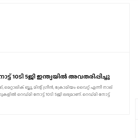
ോട്ട്​ 10ടി 5ജി ഇന്ത്യയിൽ അവതരിപ്പിച്ചു
ക്ക്, മെറ്റാലിക് ബ്ലൂ, മിന്റ് ഗ്രീൻ, ക്രോമിയം വൈറ്റ് എന്നീ നാല്
ില്‍ റെഡ്​മി നോട്ട്​ 10ടി 5ജി ലഭ്യമാണ്. റെഡ്​മി നോട്ട്​