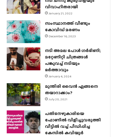
നടി ചിന്നു കുരുവിളയും
വിവാഹിതരായി
January 21, 2022
സംസ്ഥാനത്ത് വീണ്ടും
കോവിഡ് മരണം
December 16, 2023
നടി അമല പോൾ ​ഗർഭിണി;
മറ്റേണിറ്റി ചിത്രങ്ങള്‍
പങ്കുവച്ച് നടിയും
ഭർത്താവും
January 4, 2024
മുന്തിരി വൈന്‍ എങ്ങനെ
തയാറാക്കാം?
July 20, 2021
പതിനേഴുകാരിയെ
ഫോണിൽ വിളിച്ചുവരുത്തി
വീട്ടിൽ വച്ച് പീഡിപ്പിച്ച
കേസിൽ കവിയൂർ