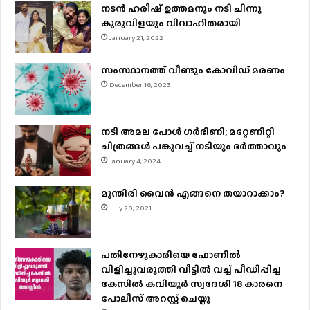
നടന്‍ ഹരീഷ് ഉത്തമനും നടി ചിന്നു
കുരുവിളയും വിവാഹിതരായി
January 21, 2022
സംസ്ഥാനത്ത് വീണ്ടും കോവിഡ് മരണം
December 16, 2023
നടി അമല പോൾ ​ഗർഭിണി; മറ്റേണിറ്റി
ചിത്രങ്ങള്‍ പങ്കുവച്ച് നടിയും ഭർത്താവും
January 4, 2024
മുന്തിരി വൈന്‍ എങ്ങനെ തയാറാക്കാം?
July 20, 2021
പതിനേഴുകാരിയെ ഫോണിൽ
വിളിച്ചുവരുത്തി വീട്ടിൽ വച്ച് പീഡിപ്പിച്ച
കേസിൽ കവിയൂർ സ്വദേശി 18 കാരനെ
പോലീസ് അറസ്റ്റ് ചെയ്തു