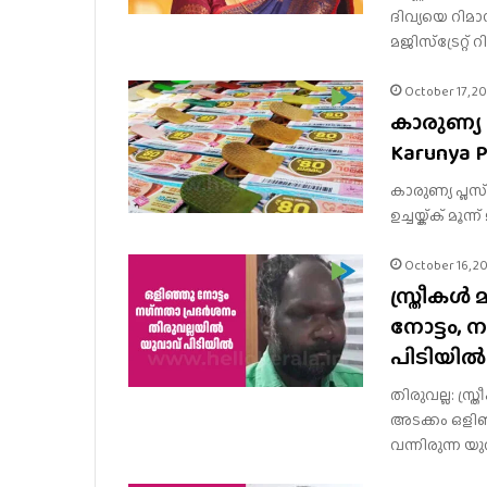
ദിവ്യയെ റിമാന
മജിസ്ട്രേറ്റ് 
October 17, 2
കാരുണ്യ പ
Karunya P
കാരുണ്യ പ്ലസ് 
ഉച്ചയ്ക്ക് മൂ
October 16, 2
സ്ത്രീകൾ 
നോട്ടം, 
പിടിയിൽ
തിരുവല്ല: സ്ത
അടക്കം ഒളിഞ
വന്നിരുന്ന യ