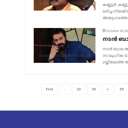
കണ്ണൂർ: കണ
മരിച്ച നിലയി
അദ്ദേഹത്തെ 
October 14, 2
നടന്‍ ബാല
നടന്‍ ബാല അറസ
സാമൂഹിക മാധ
സ്ത്രീത്വത്തെ
First
...
20
30
«
39