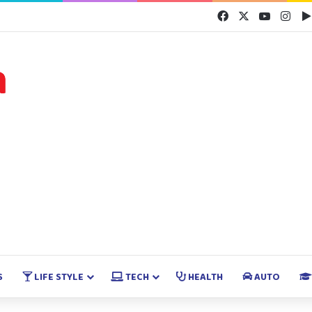
Facebook
X
YouTube
Inst
S
LIFE STYLE
TECH
HEALTH
AUTO