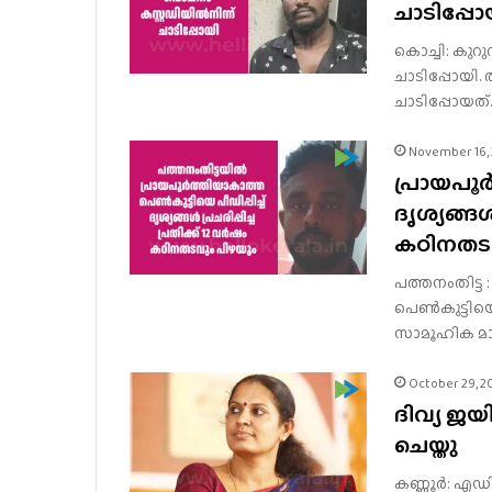
ചാടിപ്പോ
കൊച്ചി: കുറു
ചാടിപ്പോയി.
ചാടിപ്പോയത്.
November 16,
പ്രായപൂർ
ദൃശ്യങ്ങൾ
കഠിനതടവ
പത്തനംതിട്ട 
പെൺകുട്ടിയ
സാമൂഹിക മാധ്
October 29, 2
ദിവ്യ ജയ
ചെയ്തു
കണ്ണൂർ: എഡി