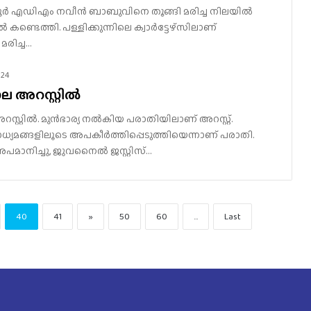
്ണൂർ എഡിഎം നവീൻ ബാബുവിനെ തൂങ്ങി മരിച്ച നിലയിൽ
ൽ കണ്ടെത്തി. പള്ളിക്കുന്നിലെ ക്വാർട്ടേഴ്സിലാണ്
മരിച്ച…
024
 അറസ്റ്റില്‍
്റ്റില്‍. മുന്‍ഭാര്യ നല്‍കിയ പരാതിയിലാണ് അറസ്റ്റ്.
്യമങ്ങളിലൂടെ അപകീര്‍ത്തിപ്പെടുത്തിയെന്നാണ് പരാതി.
 അപമാനിച്ചു, ജുവനൈല്‍ ജസ്റ്റിസ്…
40
41
»
50
60
...
Last