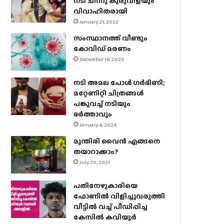
നടി ചിന്നു കുരുവിളയും
വിവാഹിതരായി
January 21, 2022
സംസ്ഥാനത്ത് വീണ്ടും
കോവിഡ് മരണം
December 16, 2023
നടി അമല പോൾ ​ഗർഭിണി;
മറ്റേണിറ്റി ചിത്രങ്ങള്‍
പങ്കുവച്ച് നടിയും
ഭർത്താവും
January 4, 2024
മുന്തിരി വൈന്‍ എങ്ങനെ
തയാറാക്കാം?
July 20, 2021
പതിനേഴുകാരിയെ
ഫോണിൽ വിളിച്ചുവരുത്തി
വീട്ടിൽ വച്ച് പീഡിപ്പിച്ച
കേസിൽ കവിയൂർ