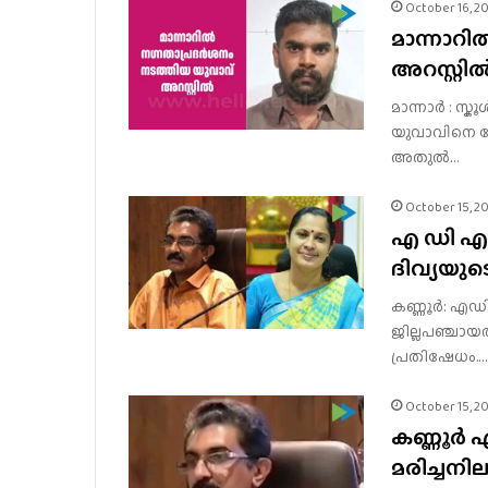
October 16, 2
മാന്നാറ
അറസ്റ്റി
മാന്നാർ : സ്
യുവാവിനെ പോ
അതുൽ…
October 15, 2
എ ഡി എം
ദിവ്യയുട
കണ്ണൂർ: എഡ
ജില്ലപഞ്ചായത
പ്രതിഷേധം.…
October 15, 2
കണ്ണൂർ 
മരിച്ചന