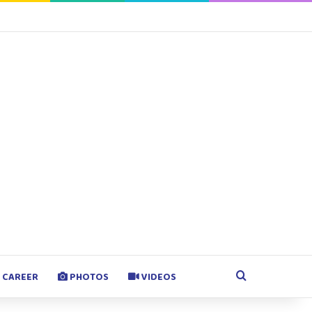
agram
Google Play
Search for
CAREER
PHOTOS
VIDEOS