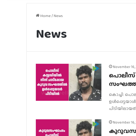
Home
/
News
News
November 16,
പൊലീസ് ക
സംഘത്തില്
കൊച്ചി: പൊലീ
ഉള്‍പ്പെട്ടയ
പിടിയിലായത്
November 16,
കുറുവസംഘ