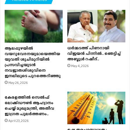
ധര്‍മ്മടത്ത് പിണറായി
ആലപ്പുഴയിൽ
വിജയന്‍ പിന്നില്‍.. ഞെട്ടിച്ച്
വയറുവേദനയുമായെത്തിയ
അബ്ദുൾ റഷീദ്..
യുവതി ശുചിമുറിയിൽ
പ്രസവിച്ചയുടൻ
May 4, 2026
നവജാതശിശുവിനെ
ജനലിലൂടെ പുറത്തെറിഞ്ഞു
May 26, 2026
കേരളത്തിൽ സെൽഫ്
ലോക്ക്ഡൗൺ ആഹ്വാനം
ചെയ്ത് മുഖ്യമന്ത്രി, അതീവ
ജാഗ്രത പുലർത്തണം..
April 23, 2026
ഉഷ്ണ തരംഗസാധ്യത :