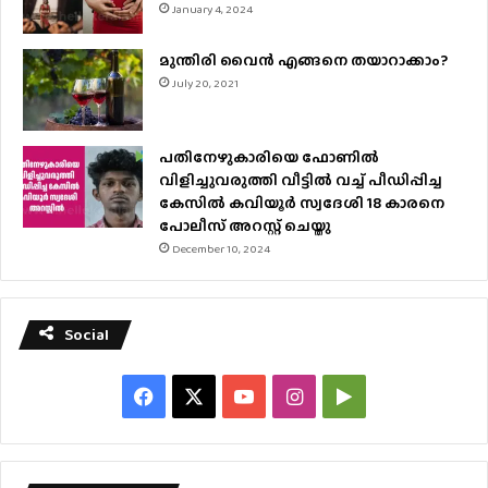
January 4, 2024
മുന്തിരി വൈന്‍ എങ്ങനെ തയാറാക്കാം?
July 20, 2021
പതിനേഴുകാരിയെ ഫോണിൽ
വിളിച്ചുവരുത്തി വീട്ടിൽ വച്ച് പീഡിപ്പിച്ച
കേസിൽ കവിയൂർ സ്വദേശി 18 കാരനെ
പോലീസ് അറസ്റ്റ് ചെയ്തു
December 10, 2024
Social
Facebook
X
YouTube
Instagram
Google
Play