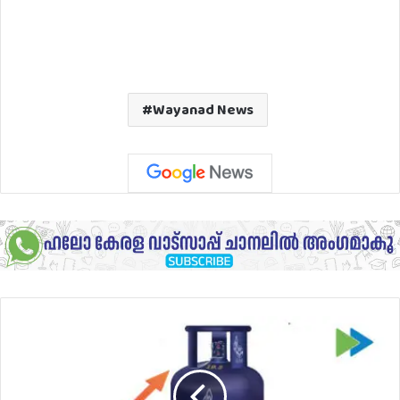
Wayanad News
വാണിജ്യ
പാചകവാത
സിലിണ്ടറുകള്‍ക്ക്
വില
കൂട്ടി