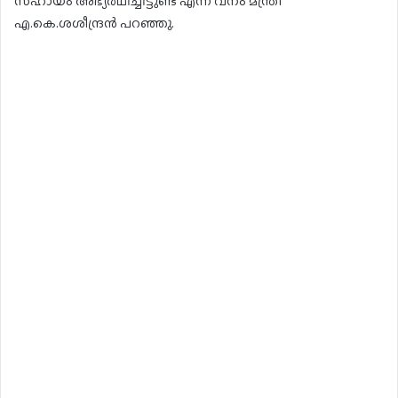
സഹായം അഭ്യർഥിച്ചിട്ടുണ്ട് എന്ന് വനം മന്ത്രി
എ.കെ.ശശീന്ദ്രൻ പറഞ്ഞു.