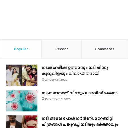
Popular
Recent
Comments
നടന്‍ ഹരീഷ് ഉത്തമനും നടി ചിന്നു
കുരുവിളയും വിവാഹിതരായി
January 21, 2022
സംസ്ഥാനത്ത് വീണ്ടും കോവിഡ് മരണം
December 16, 2023
നടി അമല പോൾ ​ഗർഭിണി; മറ്റേണിറ്റി
ചിത്രങ്ങള്‍ പങ്കുവച്ച് നടിയും ഭർത്താവും