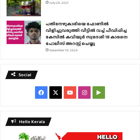
July 20, 2021
പതിനേഴുകാരിയെ ഫോണിൽ
വിളിച്ചുവരുത്തി വീട്ടിൽ വച്ച് പീഡിപ്പിച്ച
കേസിൽ കവിയൂർ സ്വദേശി 18 കാരനെ
പോലീസ് അറസ്റ്റ് ചെയ്തു
December 10, 2024
Social
Facebook
X
YouTube
Instagram
Google
Play
Hello Kerala