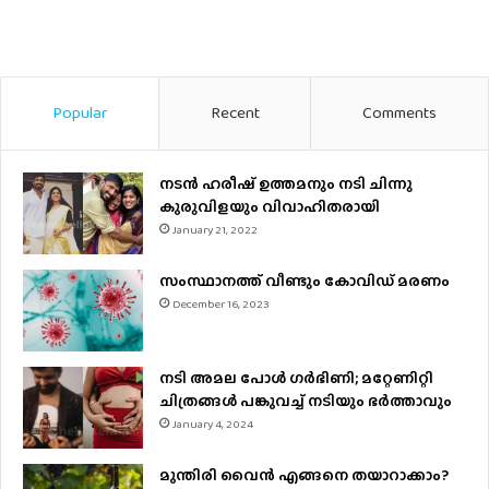
Popular
Recent
Comments
നടന്‍ ഹരീഷ് ഉത്തമനും നടി ചിന്നു
കുരുവിളയും വിവാഹിതരായി
January 21, 2022
സംസ്ഥാനത്ത് വീണ്ടും കോവിഡ് മരണം
December 16, 2023
നടി അമല പോൾ ​ഗർഭിണി; മറ്റേണിറ്റി
ചിത്രങ്ങള്‍ പങ്കുവച്ച് നടിയും ഭർത്താവും
January 4, 2024
മുന്തിരി വൈന്‍ എങ്ങനെ തയാറാക്കാം?