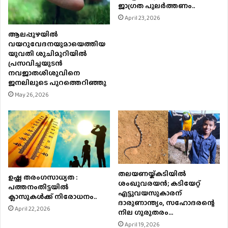
ജാഗ്രത പുലർത്തണം..
April 23, 2026
ആലപ്പുഴയിൽ
വയറുവേദനയുമായെത്തിയ
യുവതി ശുചിമുറിയിൽ
പ്രസവിച്ചയുടൻ
നവജാതശിശുവിനെ
ജനലിലൂടെ പുറത്തെറിഞ്ഞു
May 26, 2026
തലയണയ്ക്കടിയില്‍
ഉഷ്ണ തരംഗസാധ്യത :
ശംഖുവരയന്‍; കടിയേറ്റ്
പത്തനംതിട്ടയില്‍
എട്ടുവയസുകാരന്
ക്ലാസുകള്‍ക്ക് നിരോധനം..
ദാരുണാന്ത്യം, സഹോദരന്റെ
April 22, 2026
നില ഗുരുതരം…
April 19, 2026