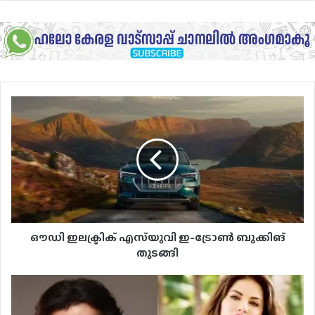
ഔഡി
ഇലക്ട്രിക്
എസ്‌യുവി
ഇ-
ട്രോൺ
ബുക്കിങ്
തുടങ്ങി
ഔഡി ഇലക്ട്രിക് എസ്‌യുവി ഇ-ട്രോൺ ബുക്കിങ്
തുടങ്ങി
ക്രിക്കറ്റ്
താരം
ശ്രീശാന്തിന്റെ