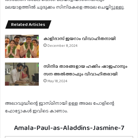
മലയാളത്തിൽ ചുരുക്കം സിനിമകളെ അമല ചെയ്തിട്ടുള്ളു.
Related Articles
കാളിദാസ് ജയറാം വിവാഹിതനായി
December 8, 2024
സിനിമ താരങ്ങളായ ഹക്കിം ഷാജഹാനും
സന അൽത്താഫും വിവാഹിതരായി
May 18, 2024
അലാവുദ്ധീന്റെ ജാസ്‌മിനായി ഉള്ള അമല പോളിന്റെ
ഫോട്ടോകൾ ഇവിടെ കാണാം.
Amala-Paul-as-Aladdins-Jasmine-7