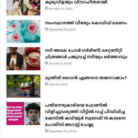
കുരുവിളയും വിവാഹിതരായി
January 21, 2022
സംസ്ഥാനത്ത് വീണ്ടും കോവിഡ് മരണം
December 16, 2023
നടി അമല പോൾ ​ഗർഭിണി; മറ്റേണിറ്റി
ചിത്രങ്ങള്‍ പങ്കുവച്ച് നടിയും ഭർത്താവും
January 4, 2024
മുന്തിരി വൈന്‍ എങ്ങനെ തയാറാക്കാം?
July 20, 2021
പതിനേഴുകാരിയെ ഫോണിൽ
വിളിച്ചുവരുത്തി വീട്ടിൽ വച്ച് പീഡിപ്പിച്ച
കേസിൽ കവിയൂർ സ്വദേശി 18 കാരനെ
പോലീസ് അറസ്റ്റ് ചെയ്തു
December 10, 2024