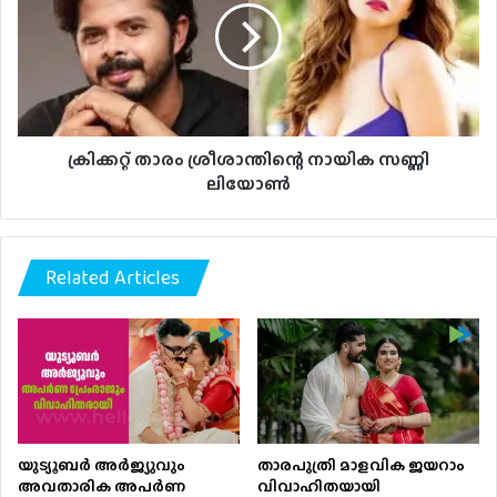
നായിക
സണ്ണി
ലിയോൺ
ക്രിക്കറ്റ് താരം ശ്രീശാന്തിന്റെ നായിക സണ്ണി
ലിയോൺ
Related Articles
യുട്യൂബർ അര്‍ജ്യുവും
താരപുത്രി മാളവിക ജയറാം
അവതാരിക അപർണ
വിവാഹിതയായി