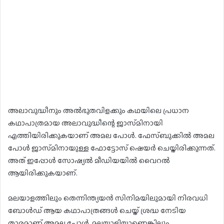
അലാവുദ്ധീനും അൽഭുതവിളക്കും കഥയിലെ പ്രധാന
കഥാപാത്രമായ അലാവുദ്ധീന്റെ ജാസ്‌മിനായി
എത്തിയിരിക്കുകയാണ് അമല പോൾ. ഫേസ്ബുക്കിൽ അമല
പോൾ ജാസ്‌മിനായുള്ള ഫോട്ടോസ് ഷെയർ ചെയ്തിരിക്കുന്നത്.
അത് ഇപ്പോൾ സോഷ്യൽ മീഡിയയിൽ വൈറൽ
ആയിരിക്കുകയാണ്.
മലയാളത്തിലും തെന്നിന്ത്യയൻ സിനിമയിലുമായി നിരവധി
ബോൾഡ് ആയ കഥാപാത്രങ്ങൾ ചെയ്ത് ശ്രദ്ധ നേടിയ
താരമാണ് അമല പോൾ. മലയാളിയാണെങ്കിലും