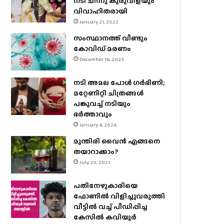
നടി ചിന്നു കുരുവിളയും
വിവാഹിതരായി
January 21, 2022
സംസ്ഥാനത്ത് വീണ്ടും
കോവിഡ് മരണം
December 16, 2023
നടി അമല പോൾ ​ഗർഭിണി;
മറ്റേണിറ്റി ചിത്രങ്ങള്‍
പങ്കുവച്ച് നടിയും
ഭർത്താവും
January 4, 2024
മുന്തിരി വൈന്‍ എങ്ങനെ
തയാറാക്കാം?
July 20, 2021
പതിനേഴുകാരിയെ
ഫോണിൽ വിളിച്ചുവരുത്തി
വീട്ടിൽ വച്ച് പീഡിപ്പിച്ച
കേസിൽ കവിയൂർ