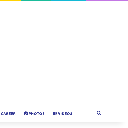
agram
Google Play
Search for
CAREER
PHOTOS
VIDEOS