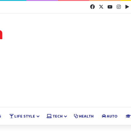
Facebook
X
YouTube
Inst
S
LIFE STYLE
TECH
HEALTH
AUTO