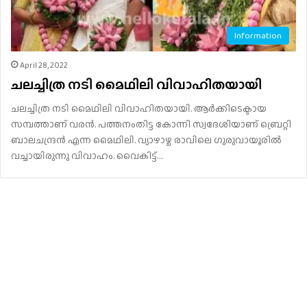
Information
April 28, 2022
ചലച്ചിത്ര നടി മൈഥിലി വിവാഹിതയായി
ചലച്ചിത്ര നടി മൈഥിലി വിവാഹിതയായി. ആർക്കിടെക്ടായ
സമ്പത്താണ് വരൻ. പത്തനംതിട്ട കോന്നി സ്വദേശിയാണ് ബ്രെറ്റി
ബാലചന്ദ്രൻ എന്ന മൈഥിലി. വ്യാഴാഴ്ച രാവിലെ ഗുരുവായൂരിൽ
വച്ചായിരുന്നു വിവാഹം. വൈകിട്ട്…