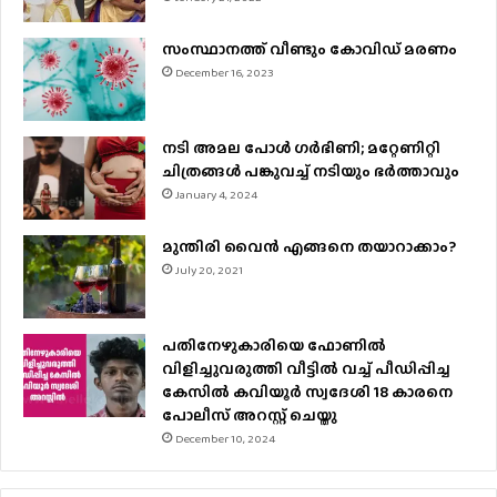
സംസ്ഥാനത്ത് വീണ്ടും കോവിഡ് മരണം
December 16, 2023
നടി അമല പോൾ ​ഗർഭിണി; മറ്റേണിറ്റി
ചിത്രങ്ങള്‍ പങ്കുവച്ച് നടിയും ഭർത്താവും
January 4, 2024
മുന്തിരി വൈന്‍ എങ്ങനെ തയാറാക്കാം?
July 20, 2021
പതിനേഴുകാരിയെ ഫോണിൽ
വിളിച്ചുവരുത്തി വീട്ടിൽ വച്ച് പീഡിപ്പിച്ച
കേസിൽ കവിയൂർ സ്വദേശി 18 കാരനെ
പോലീസ് അറസ്റ്റ് ചെയ്തു
December 10, 2024