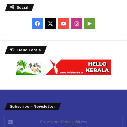
Social
Facebook
X
YouTube
Instagram
Google
Play
Hello Kerala
Subscribe – Newsletter
Enter
your