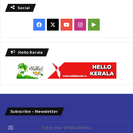
Social
Facebook
X
YouTube
Instagram
Google
Play
Hello Kerala
Subscribe – Newsletter
Enter
your