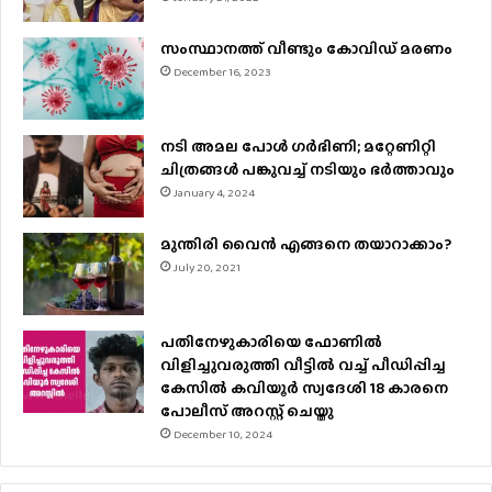
സംസ്ഥാനത്ത് വീണ്ടും കോവിഡ് മരണം
December 16, 2023
നടി അമല പോൾ ​ഗർഭിണി; മറ്റേണിറ്റി
ചിത്രങ്ങള്‍ പങ്കുവച്ച് നടിയും ഭർത്താവും
January 4, 2024
മുന്തിരി വൈന്‍ എങ്ങനെ തയാറാക്കാം?
July 20, 2021
പതിനേഴുകാരിയെ ഫോണിൽ
വിളിച്ചുവരുത്തി വീട്ടിൽ വച്ച് പീഡിപ്പിച്ച
കേസിൽ കവിയൂർ സ്വദേശി 18 കാരനെ
പോലീസ് അറസ്റ്റ് ചെയ്തു
December 10, 2024