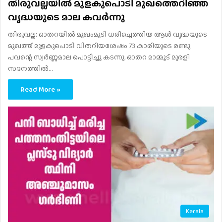
തിരുവല്ലയിൽ മുളകുപൊടി മുഖത്തെറിഞ്ഞ്
വൃദ്ധയുടെ മാല കവർന്നു
തിരുവല്ല: ഓതറയിൽ മുഖംമൂടി ധരിച്ചെത്തിയ ആൾ വൃദ്ധയുടെ
മുഖത്ത് മുളകുപൊടി വിതറിയശേഷം 73 കാരിയുടെ രണ്ടു
പവന്റെ സ്വർണ്ണമാല പൊട്ടിച്ചു കടന്നു. ഓതറ മാമ്മൂട് മുരളി
സദനത്തിൽ…
Read More »
Kerala