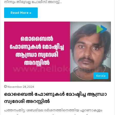
നിന്നും തിരുവല്ല പോലീസ് അറസ്റ്റ്…
Read More »
Kerala
November 28, 2024
മൊബൈൽ ഫോണുകൾ മോഷ്ടിച്ച ആന്ധ്രാ
സ്വദേശി അറസ്റ്റിൽ
പത്തനംതിട്ട: ശബരിമല ദർശനത്തിനെത്തിയ എറണാകുളം