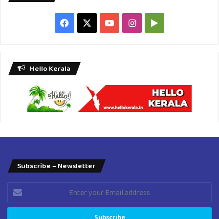
Facebook
X
YouTube
Instagram
Google
Play
Hello Kerala
Subscribe – Newsletter
Enter
your
Email
address