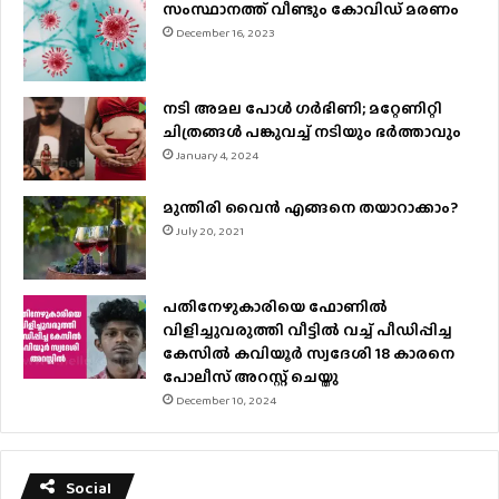
സംസ്ഥാനത്ത് വീണ്ടും കോവിഡ് മരണം
December 16, 2023
നടി അമല പോൾ ​ഗർഭിണി; മറ്റേണിറ്റി
ചിത്രങ്ങള്‍ പങ്കുവച്ച് നടിയും ഭർത്താവും
January 4, 2024
മുന്തിരി വൈന്‍ എങ്ങനെ തയാറാക്കാം?
July 20, 2021
പതിനേഴുകാരിയെ ഫോണിൽ
വിളിച്ചുവരുത്തി വീട്ടിൽ വച്ച് പീഡിപ്പിച്ച
കേസിൽ കവിയൂർ സ്വദേശി 18 കാരനെ
പോലീസ് അറസ്റ്റ് ചെയ്തു
December 10, 2024
Social