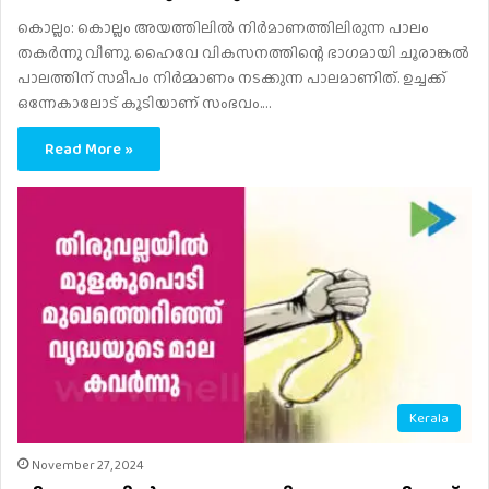
കൊല്ലം: കൊല്ലം അയത്തിലിൽ നിർമാണത്തിലിരുന്ന പാലം
തകർന്നു വീണു. ഹൈവേ വികസനത്തിന്റെ ഭാ​ഗമായി ചൂരാങ്കൽ
പാലത്തിന് സമീപം നിർമ്മാണം നടക്കുന്ന പാലമാണിത്. ഉച്ചക്ക്
ഒന്നേകാലോട് കൂടിയാണ് സംഭവം.…
Read More »
Kerala
November 27, 2024