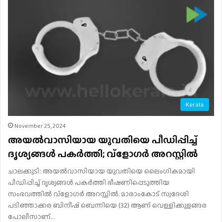
Kerala
November 25, 2024
അയൽവാസിയായ യുവതിയെ പീഡിപ്പിച്ച്
ദൃശ്യങ്ങൾ പകർത്തി; വ്‌ളോഗർ അറസ്റ്റിൽ
ചാലക്കുടി: അയല്‍വാസിയായ യുവതിയെ ലൈംഗികമായി
പീഡിപ്പിച്ച് ദൃശ്യങ്ങള്‍ പകര്‍ത്തി ഭീഷണിപ്പെടുത്തിയ
സംഭവത്തില്‍ വ്‌ളോഗര്‍ അറസ്റ്റില്‍. മാരാംകോട് സ്വദേശി
പടിഞ്ഞാക്കര ബിനീഷ് ബെന്നിയെ (32) ആണ് വെള്ളിക്കുളങ്ങര
പോലീസാണ്…