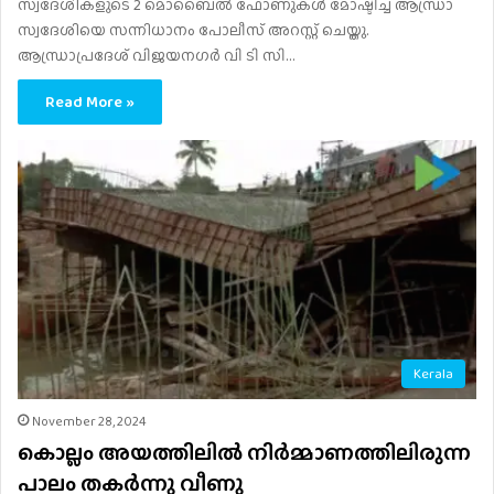
സ്വദേശികളുടെ 2 മൊബൈൽ ഫോണുകൾ മോഷ്ടിച്ച ആന്ധ്രാ
സ്വദേശിയെ സന്നിധാനം പോലീസ് അറസ്റ്റ് ചെയ്തു.
ആന്ധ്രാപ്രദേശ് വിജയനഗർ വി ടി സി…
Read More »
Kerala
November 28, 2024
കൊല്ലം അയത്തിലിൽ നിർമ്മാണത്തിലിരുന്ന
പാലം തകർന്നു വീണു