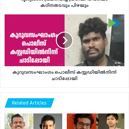
കഠിനതടവും പിഴയും
കുറുവസംഘാംഗം
പൊലീസ്
കസ്റ്റഡിയില്‍നിന്ന്
ചാടിപ്പോയി
കുറുവസംഘാംഗം പൊലീസ് കസ്റ്റഡിയില്‍നിന്ന്
ചാടിപ്പോയി
Related Articles