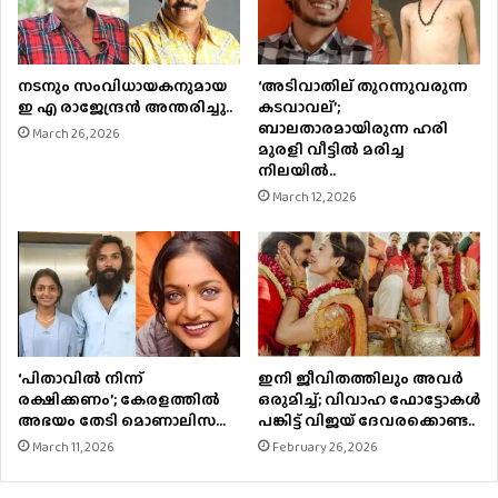
നടനും സംവിധായകനുമായ
‘അടിവാതില് തുറന്നുവരുന്ന
ഇ എ രാജേന്ദ്രന്‍ അന്തരിച്ചു..
കടവാവല്’;
ബാലതാരമായിരുന്ന ഹരി
March 26, 2026
മുരളി വീട്ടില്‍ മരിച്ച
നിലയില്‍..
March 12, 2026
‘പിതാവില്‍ നിന്ന്
ഇനി ജീവിതത്തിലും അവർ
രക്ഷിക്കണം’; കേരളത്തിൽ
ഒരുമിച്ച്; വിവാഹ ഫോട്ടോകൾ
അഭയം തേടി മൊണാലിസ…
പങ്കിട്ട് വിജയ് ദേവരക്കൊണ്ട..
March 11, 2026
February 26, 2026