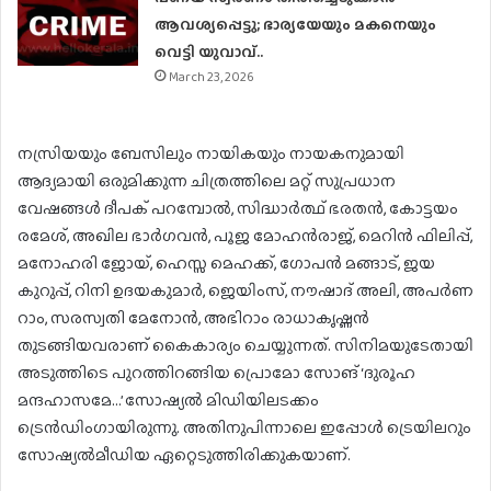
ആവശ്യപ്പെട്ടു; ഭാര്യയേയും മകനെയും
വെട്ടി യുവാവ്..
March 23, 2026
നസ്രിയയും ബേസിലും നായികയും നായകനുമായി
ആദ്യമായി ഒരുമിക്കുന്ന ചിത്രത്തിലെ മറ്റ് സുപ്രധാന
വേഷങ്ങൾ ദീപക് പറമ്പോല്‍, സിദ്ധാർത്ഥ് ഭരതൻ, കോട്ടയം
രമേശ്, അഖില ഭാർഗവൻ, പൂജ മോഹൻരാജ്, മെറിൻ ഫിലിപ്പ്,
മനോഹരി ജോയ്, ഹെസ്സ മെഹക്ക്, ഗോപൻ മങ്ങാട്, ജയ
കുറുപ്പ്, റിനി ഉദയകുമാർ, ജെയിംസ്, നൗഷാദ് അലി, അപർണ
റാം, സരസ്വതി മേനോൻ, അഭിറാം രാധാകൃഷ്ണൻ
തുടങ്ങിയവരാണ് കൈകാര്യം ചെയ്യുന്നത്. സിനിമയുടേതായി
അടുത്തിടെ പുറത്തിറങ്ങിയ പ്രൊമോ സോങ് ‘ദുരൂഹ
മന്ദഹാസമേ…’ സോഷ്യൽ മിഡിയിലടക്കം
ട്രെൻഡിംഗായിരുന്നു. അതിനുപിന്നാലെ ഇപ്പോൾ ട്രെയിലറും
സോഷ്യൽമീഡിയ ഏറ്റെടുത്തിരിക്കുകയാണ്.