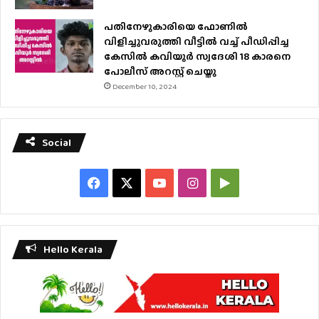
പതിനേഴുകാരിയെ ഫോണിൽ
വിളിച്ചുവരുത്തി വീട്ടിൽ വച്ച് പീഡിപ്പിച്ച
കേസിൽ കവിയൂർ സ്വദേശി 18 കാരനെ
പോലീസ് അറസ്റ്റ് ചെയ്തു
December 10, 2024
Social
Facebook
X
YouTube
Instagram
Google
Play
Hello Kerala