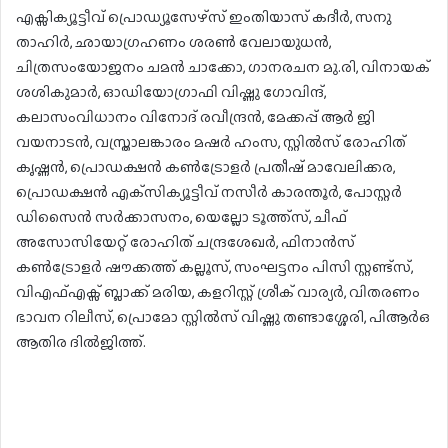
എക്സിക്യൂട്ടീവ് പ്രൊഡ്യൂസേഴ്സ് ഇംതിയാസ് കദീർ, സനു
താഹിർ, ഛായാഗ്രഹണം ശരൺ വേലായുധൻ,
ചിത്രസംയോജനം ചമൻ ചാക്കോ, ഗാനരചന മു.രി, വിനായക്
ശശികുമാർ, ഓഡിയോഗ്രാഫി വിഷ്ണു ഗോവിന്ദ്,
കലാസംവിധാനം വിനോദ് രവീന്ദ്രൻ, മേക്കപ്പ് ആർ ജി
വയനാടൻ, വസ്ത്രാലങ്കാരം മഷർ ഹംസ, സ്റ്റിൽസ് രോഹിത്
കൃഷ്ണൻ, പ്രൊഡക്ഷൻ കൺട്രോളർ പ്രതീഷ് മാവേലിക്കര,
പ്രൊഡക്ഷൻ എക്‌സിക്യൂട്ടീവ് നസീർ കാരന്തൂർ, പോസ്റ്റർ
ഡിസൈൻ സര്‍ക്കാസനം, യെല്ലോ ടൂത്ത്സ്, ചീഫ്
അസോസിയേറ്റ് രോഹിത് ചന്ദ്രശേഖർ, ഫിനാൻസ്
കൺട്രോളർ ഷൗക്കത്ത് കല്ലൂസ്, സംഘട്ടനം പിസി സ്റ്റണ്ട്സ്,
വിഎഫ്എക്സ് ബ്ലാക്ക് മരിയ, കളറിസ്റ്റ് ശ്രീക് വാര്യര്‍, വിതരണം
ഭാവന റിലീസ്, പ്രൊമോ സ്റ്റിൽസ് വിഷ്ണു തണ്ടാശ്ശേരി, പിആർഒ
ആതിര ദിൽജിത്ത്.