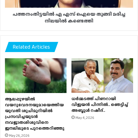
കണ്ടെത്തി
പത്തനംതിട്ടയിൽ എ എസ് ഐയെ തൂങ്ങി മരിച്ച
നിലയിൽ കണ്ടെത്തി
Related Articles
ധര്‍മ്മടത്ത് പിണറായി
ആലപ്പുഴയിൽ
വിജയന്‍ പിന്നില്‍.. ഞെട്ടിച്ച്
വയറുവേദനയുമായെത്തിയ
അബ്ദുൾ റഷീദ്..
യുവതി ശുചിമുറിയിൽ
പ്രസവിച്ചയുടൻ
May 4, 2026
നവജാതശിശുവിനെ
ജനലിലൂടെ പുറത്തെറിഞ്ഞു
May 26, 2026