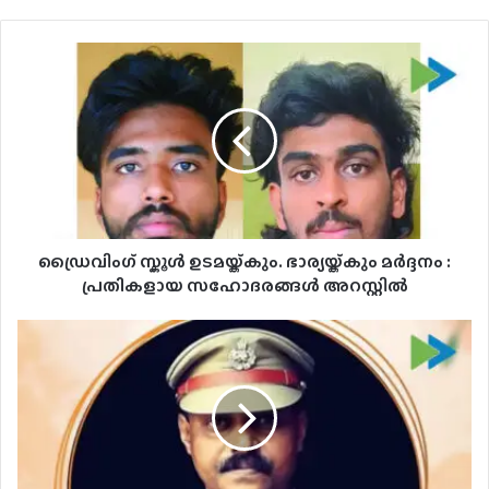
ഡ്രൈവിംഗ്
സ്കൂൾ
ഉടമയ്ക്കും.
ഭാര്യയ്ക്കും
മർദ്ദനം
:
പ്രതികളായ
സഹോദരങ്ങൾ
അറസ്റ്റിൽ
ഡ്രൈവിംഗ് സ്കൂൾ ഉടമയ്ക്കും. ഭാര്യയ്ക്കും മർദ്ദനം :
പ്രതികളായ സഹോദരങ്ങൾ അറസ്റ്റിൽ
പത്തനംതിട്ടയിൽ
എ
എസ്
ഐയെ
തൂങ്ങി
മരിച്ച
നിലയിൽ