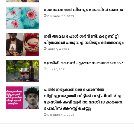
സംസ്ഥാനത്ത് വീണ്ടും കോവിഡ് മരണം
December 16, 2023
നടി അമല പോൾ ​ഗർഭിണി; മറ്റേണിറ്റി
ചിത്രങ്ങള്‍ പങ്കുവച്ച് നടിയും ഭർത്താവും
January 4, 2024
മുന്തിരി വൈന്‍ എങ്ങനെ തയാറാക്കാം?
July 20, 2021
പതിനേഴുകാരിയെ ഫോണിൽ
വിളിച്ചുവരുത്തി വീട്ടിൽ വച്ച് പീഡിപ്പിച്ച
കേസിൽ കവിയൂർ സ്വദേശി 18 കാരനെ
പോലീസ് അറസ്റ്റ് ചെയ്തു
December 10, 2024