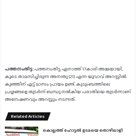
പത്തനംതിട്ട:
പത്തനംതിട്ട ഏനാത്ത് 17കാരി അമ്മയായി,
കൂടെ താമസിച്ചിരുന്ന അനന്തു (21) എന്ന യുവാവ് അറസ്റ്റിൽ.
കുഞ്ഞിന് എട്ട് മാസം പ്രായം ഉണ്ട്. കുടുംബത്തിലെ
പ്രശ്നങ്ങളെ തുടർന്ന് ബന്ധു നൽകിയ പരാതിയെ തുടർന്നാണ്‌
അനേഷണവും അറസ്റ്റും നടന്നത്.
Related Articles
കൊല്ലത്ത് ഹോട്ടല്‍ ഉടമയെ തൊഴിലാളി