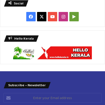
Social
Facebook
X
YouTube
Instagram
Google
Play
Hello Kerala
Subscribe – Newsletter
Enter
your