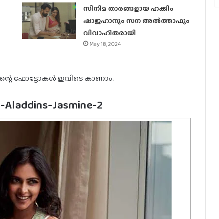
സിനിമ താരങ്ങളായ ഹക്കിം
ഷാജഹാനും സന അൽത്താഫും
വിവാഹിതരായി
May 18, 2024
ിന്റെ ഫോട്ടോകൾ ഇവിടെ കാണാം.
-Aladdins-Jasmine-2