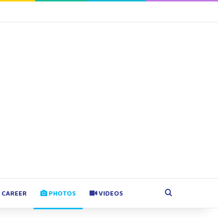
agram
Google Play
Search for
CAREER
PHOTOS
VIDEOS