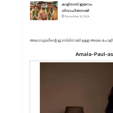
കാളിദാസ് ജയറാം
വിവാഹിതനായി
December 8, 2024
അലാവുദ്ധീന്റെ ജാസ്‌മിനായി ഉള്ള അമല പോള
Amala-Paul-as