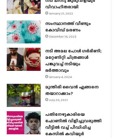
നടി ചിന്നു കുരുവിളയും
വിവാഹിതരായി
January 21, 2022
സംസ്ഥാനത്ത് വീണ്ടും
കോവിഡ് മരണം
December 16, 2023
നടി അമല പോൾ ​ഗർഭിണി;
മറ്റേണിറ്റി ചിത്രങ്ങള്‍
പങ്കുവച്ച് നടിയും
ഭർത്താവും
January 4, 2024
മുന്തിരി വൈന്‍ എങ്ങനെ
തയാറാക്കാം?
July 20, 2021
പതിനേഴുകാരിയെ
ഫോണിൽ വിളിച്ചുവരുത്തി
വീട്ടിൽ വച്ച് പീഡിപ്പിച്ച
കേസിൽ കവിയൂർ