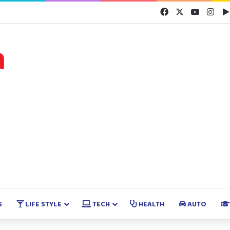
Facebook
X
YouTube
Inst
S
LIFE STYLE
TECH
HEALTH
AUTO