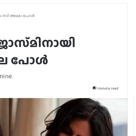
നിമ നടി അമല പോൾ
ജാസ്‌മിനായി
മല പോൾ
mine.
1 minute read