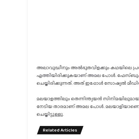
അലാവുദ്ധീനും അൽഭുതവിളക്കും കഥയിലെ പ്രധ
എത്തിയിരിക്കുകയാണ് അമല പോൾ. ഫേസ്ബുക
ചെയ്തിരിക്കുന്നത്. അത് ഇപ്പോൾ സോഷ്യൽ 
മലയാളത്തിലും തെന്നിന്ത്യയൻ സിനിമയിലുമാ
നേടിയ താരമാണ് അമല പോൾ. മലയാളിയാണെങ്
ചെയ്തിട്ടുള്ളു.
Related Articles