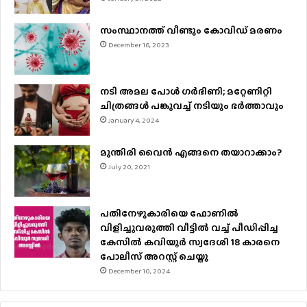
സംസ്ഥാനത്ത് വീണ്ടും കോവിഡ് മരണം
December 16, 2023
നടി അമല പോൾ ​ഗർഭിണി; മറ്റേണിറ്റി
ചിത്രങ്ങള്‍ പങ്കുവച്ച് നടിയും ഭർത്താവും
January 4, 2024
മുന്തിരി വൈന്‍ എങ്ങനെ തയാറാക്കാം?
July 20, 2021
പതിനേഴുകാരിയെ ഫോണിൽ
വിളിച്ചുവരുത്തി വീട്ടിൽ വച്ച് പീഡിപ്പിച്ച
കേസിൽ കവിയൂർ സ്വദേശി 18 കാരനെ
പോലീസ് അറസ്റ്റ് ചെയ്തു
December 10, 2024