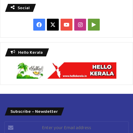
Social
Facebook
X
YouTube
Instagram
Google
Play
Hello Kerala
Subscribe – Newsletter
Enter
your