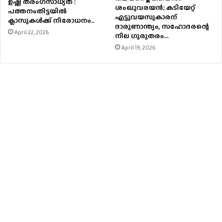
ഉഷ്ണ തരംഗസാധ്യത :
ശംഖുവരയന്‍; കടിയേറ്റ്
പത്തനംതിട്ടയില്‍
എട്ടുവയസുകാരന്
ക്ലാസുകള്‍ക്ക് നിരോധനം..
ദാരുണാന്ത്യം, സഹോദരന്റെ
April 22, 2026
നില ഗുരുതരം…
April 19, 2026