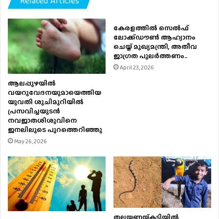
Related Articles
കേരളത്തിൽ സെൽഫ്
ലോക്ക്ഡൗൺ ആഹ്വാനം
ചെയ്ത് മുഖ്യമന്ത്രി, അതീവ
ജാഗ്രത പുലർത്തണം..
April 23, 2026
ആലപ്പുഴയിൽ
വയറുവേദനയുമായെത്തിയ
യുവതി ശുചിമുറിയിൽ
പ്രസവിച്ചയുടൻ
നവജാതശിശുവിനെ
ജനലിലൂടെ പുറത്തെറിഞ്ഞു
May 26, 2026
തലയണയ്ക്കടിയില്‍