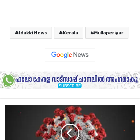
Idukki News
Kerala
Mullaperiyar
സംസ്ഥാനത്ത്
ഇന്നലെ
ഒരു
കൊവിഡ്
മരണം: