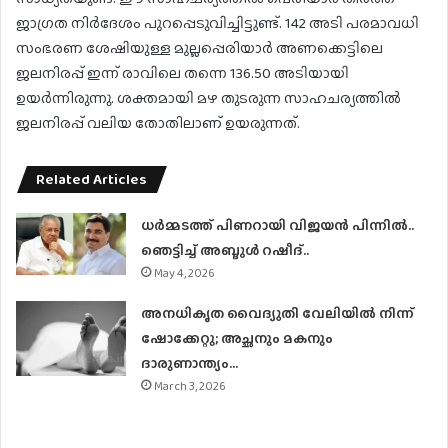
ജാഗ്രത നിർദേശം പുറപ്പെടുവിച്ചിട്ടുണ്ട്. 142 അടി പരമാവധി
സംഭരണ ശേഷിയുള്ള മുല്ലപ്പെരിയാർ അണക്കെട്ടിലെ
ജലനിരപ്പ് ഇന്ന് രാവിലെ തന്നെ 136.50 അടിയായി
ഉയർന്നിരുന്നു. ശക്തമായി മഴ തുടരുന്ന സാഹചര്യത്തിൽ
ജലനിരപ്പ് വലിയ തോതിലാണ് ഉയരുന്നത്.
Related Articles
ധര്‍മ്മടത്ത് പിണറായി വിജയന്‍ പിന്നില്‍..
ഞെട്ടിച്ച് അബ്ദുൾ റഷീദ്..
May 4, 2026
അനധികൃത വൈദ്യുതി വേലിയില്‍ നിന്ന്
ഷോക്കേറ്റു; അച്ഛനും മകനും
ദാരുണാന്ത്യം…
March 3, 2026