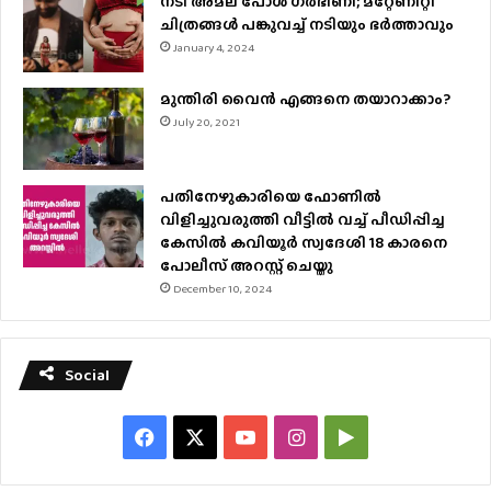
നടി അമല പോൾ ​ഗർഭിണി; മറ്റേണിറ്റി
ചിത്രങ്ങള്‍ പങ്കുവച്ച് നടിയും ഭർത്താവും
January 4, 2024
മുന്തിരി വൈന്‍ എങ്ങനെ തയാറാക്കാം?
July 20, 2021
പതിനേഴുകാരിയെ ഫോണിൽ
വിളിച്ചുവരുത്തി വീട്ടിൽ വച്ച് പീഡിപ്പിച്ച
കേസിൽ കവിയൂർ സ്വദേശി 18 കാരനെ
പോലീസ് അറസ്റ്റ് ചെയ്തു
December 10, 2024
Social
Facebook
X
YouTube
Instagram
Google
Play