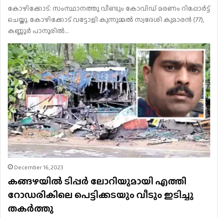
കോഴിക്കോട്: സംസ്ഥാനത്തു വീണ്ടും കോവിഡ് മരണം റിപ്പോർട്ട്
ചെയ്തു. കോഴിക്കോട് വട്ടോളി കുന്നുമ്മൽ സ്വദേശി കുമാരൻ (77),
കണ്ണൂർ പാനൂരിൽ…
December 16, 2023
കങ്ങഴയിൽ ടിപ്പർ ലോറിയുമായി എത്തി
റോഡരികിലെ പെട്ടിക്കടയും വീടും ഇടിച്ചു
തകർത്തു