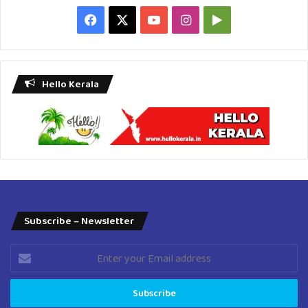
Facebook
X
YouTube
Instagram
Google
Play
Hello Kerala
Subscribe – Newsletter
Enter
your
Email
address