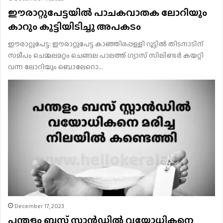
ഈരാറ്റുപേട്ടയിൽ പാചകവാതക ലോറിയും
കാറും കൂട്ടിയിടിച്ചു അപകടം
ഈരാറ്റുപേട്ട: ഈരാറ്റുപേട്ട കാഞ്ഞിരപ്പള്ളി റൂട്ടില്‍ തിടനാടിന്
സമീപം ചെമ്മലമറ്റം ചെങ്ങല പാലത്ത് ഗ്യാസ് സിലിണ്ടര്‍ കയറ്റി
വന്ന ലോറിയും ബൊലേറൊ…
December 17, 2023
പന്തളം ബസ് സ്റ്റാൻഡിൽ വയോധികനെ