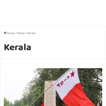
Home
/
News
/
Kerala
Kerala