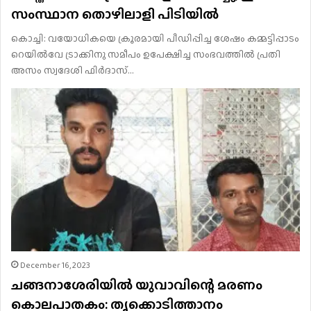
സംസ്ഥാന തൊഴിലാളി പിടിയിൽ
കൊച്ചി: വയോധികയെ ക്രൂരമായി പീഡിപ്പിച്ച ശേഷം കമ്മട്ടിപ്പാടം
റെയിൽവേ ട്രാക്കിനു സമീപം ഉപേക്ഷിച്ച സംഭവത്തിൽ പ്രതി
അസം സ്വദേശി ഫിർദാസ്…
December 16, 2023
ചങ്ങനാശേരിയിൽ യുവാവിന്റെ മരണം
കൊലപാതകം: തൃക്കൊടിത്താനം