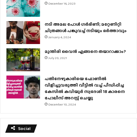
December 16, 2023
നടി അമല പോൾ ​ഗർഭിണി; മറ്റേണിറ്റി
ചിത്രങ്ങള്‍ പങ്കുവച്ച് നടിയും ഭർത്താവും
January 4, 2024
മുന്തിരി വൈന്‍ എങ്ങനെ തയാറാക്കാം?
July 20, 2021
പതിനേഴുകാരിയെ ഫോണിൽ
വിളിച്ചുവരുത്തി വീട്ടിൽ വച്ച് പീഡിപ്പിച്ച
കേസിൽ കവിയൂർ സ്വദേശി 18 കാരനെ
പോലീസ് അറസ്റ്റ് ചെയ്തു
December 10, 2024
Social