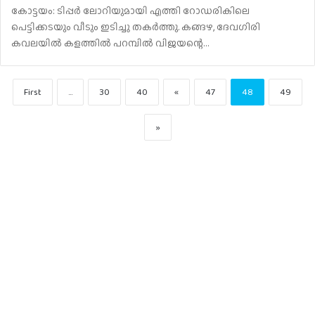
കോട്ടയം: ടിപ്പർ ലോറിയുമായി എത്തി റോഡരികിലെ
പെട്ടിക്കടയും വീടും ഇടിച്ചു തകർത്തു. കങ്ങഴ, ദേവഗിരി
കവലയിൽ കളത്തിൽ പറമ്പിൽ വിജയന്റെ…
First
...
30
40
«
47
48
49
»