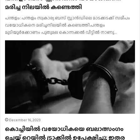
മരിച്ച നിലയിൽ കണ്ടെത്തി
പന്തളം: പന്തളം സ്വകാര്യ ബസ് സ്റ്റാൻഡിലെ മാടക്കടക്ക് സമീപം
വയോധികനെ മരിച്ചനിലയിൽ കണ്ടെത്തി.പന്തളം
മുടിയൂർക്കോണം പുതുമല കൊന്നക്കൽ വീട്ടിൽ നാണു…
December 16, 2023
കൊച്ചിയിൽ വയോധികയെ ബലാത്സംഗം
ചെയ്ത് റെയിൽ ട്രാക്കിൽ ഉപേക്ഷിച്ചു; ഇതര