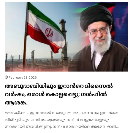
February 28, 2026
അബുദാബിയിലും ഇറാന്‍റെ മിസൈൽ
വർഷം, ഒരാൾ കൊല്ലപ്പെട്ടു; ഗൾഫിൽ
ആശങ്ക..
അമേരിക്ക – ഇസ്രയേൽ സംയുക്ത അക്രമണവും ഇറാന്‍റെ
തിരിച്ചടിയും പശ്ചിമേഷ്യയെയും ഗൾഫ് രാജ്യങ്ങളെയും
സാരമായി ബാധിക്കുന്നു. ഗൾഫ് മേഖലയിലെ അമേരിക്കൻ…