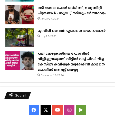
നടി അമല പോൾ ​ഗർഭിണി; മറ്റേണിറ്റി
ചിത്രങ്ങള്‍ പങ്കുവച്ച് നടിയും ഭർത്താവും
January 4, 2024
മുന്തിരി വൈന്‍ എങ്ങനെ തയാറാക്കാം?
July 20, 2021
പതിനേഴുകാരിയെ ഫോണിൽ
വിളിച്ചുവരുത്തി വീട്ടിൽ വച്ച് പീഡിപ്പിച്ച
കേസിൽ കവിയൂർ സ്വദേശി 18 കാരനെ
പോലീസ് അറസ്റ്റ് ചെയ്തു
December 10, 2024
Social
Facebook
X
YouTube
Instagram
Google