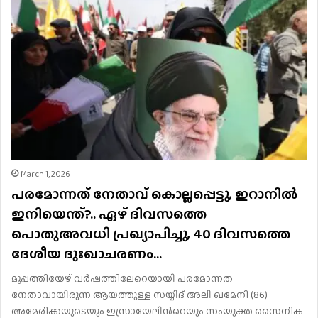
March 1, 2026
പരമോന്നത് നേതാവ് കൊല്ലപ്പെട്ടു, ഇറാനിൽ
ഇനിയെന്ത്?.. ഏഴ് ദിവസത്തെ
പൊതുഅവധി പ്രഖ്യാപിച്ചു, 40 ദിവസത്തെ
ദേശീയ ദുഃഖാചരണം…
മുപ്പത്തിയേഴ് വർഷത്തിലേറെയായി പരമോന്നത
നേതാവായിരുന്ന ആയത്തുള്ള സയ്യിദ് അലി ഖമേനി (86)
അമേരിക്കയുടെയും ഇസ്രായേലിന്‍റെയും സംയുക്ത സൈനിക