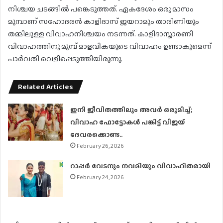
നിശ്ചയ ചടങ്ങില്‍ പങ്കെടുത്തത്. ഏകദേശം ഒരു മാസം
മുമ്പാണ് സഹോദരന്‍ കാളിദാസ് ജയറാമും താരിണിയും
തമ്മിലുള്ള വിവാഹനിശ്ചയം നടന്നത്. കാളിദാസ്താരണി
വിവാഹത്തിനു മുമ്പ് മാളവികയുടെ വിവാഹം ഉണ്ടാകുമെന്ന്
പാര്‍വതി വെളിപ്പെടുത്തിയിരുന്നു.
Related Articles
ഇനി ജീവിതത്തിലും അവർ ഒരുമിച്ച്;
വിവാഹ ഫോട്ടോകൾ പങ്കിട്ട് വിജയ്
ദേവരക്കൊണ്ട..
February 26, 2026
റാപ്പർ വേടനും നവമിയും വിവാഹിതരായി
February 24, 2026