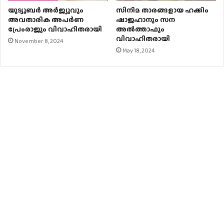
യുട്യൂബർ അര്‍ജ്യുവും
സിനിമ താരങ്ങളായ ഹക്കിം
അവതാരിക അപർണ
ഷാജഹാനും സന
പ്രേംരാജും വിവാഹിതരായി
അൽത്താഫും
വിവാഹിതരായി
November 8, 2024
May 18, 2024