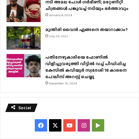
നടി അമല പോൾ ​ഗർഭിണി; മറ്റേണിറ്റി
ചിത്രങ്ങള്‍ പങ്കുവച്ച് നടിയും ഭർത്താവും
January 4, 2024
മുന്തിരി വൈന്‍ എങ്ങനെ തയാറാക്കാം?
July 20, 2021
പതിനേഴുകാരിയെ ഫോണിൽ
വിളിച്ചുവരുത്തി വീട്ടിൽ വച്ച് പീഡിപ്പിച്ച
കേസിൽ കവിയൂർ സ്വദേശി 18 കാരനെ
പോലീസ് അറസ്റ്റ് ചെയ്തു
December 10, 2024
Social
Facebook
X
YouTube
Instagram
Google
Play