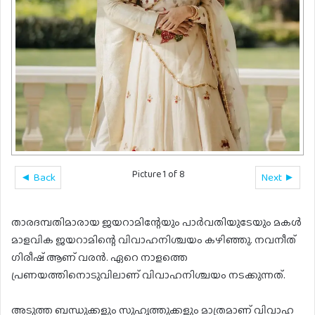
Picture 1 of 8
◄ Back
Next ►
താരദമ്പതിമാരായ ജയറാമിന്റേയും പാര്‍വതിയുടേയും മകള്‍
മാളവിക ജയറാമിന്റെ വിവാഹനിശ്ചയം കഴിഞ്ഞു. നവനീത്
ഗിരീഷ് ആണ് വരന്‍. ഏറെ നാളത്തെ
പ്രണയത്തിനൊടുവിലാണ് വിവാഹനിശ്ചയം നടക്കുന്നത്.
അടുത്ത ബന്ധുക്കളും സുഹൃത്തുക്കളും മാത്രമാണ് വിവാഹ